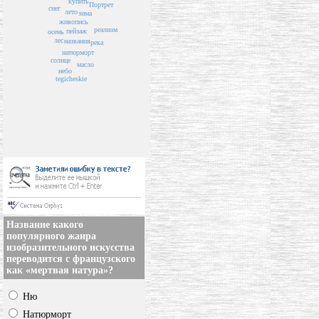
купить
Портрет
снег
лето
зима
живопись
реализм
пейзаж
осень
лес
названия
река
натюрморт
солнце
масло
небо
tegicheskie
Название какого
популярного жанра
изобразительного искусства
переводится с французского
как «мертвая натура»?
Ню
Натюрморт