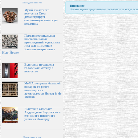
Последние новости
Внимание:
Только зарегистрированные пользователи могут ост
Музей азиатского
искусства Crow
демонстрирует
современную японскую
керамику
Первая персональная
выставка новых
произведений художника
Яна-Оле Шимана в
Касмине открылась в
Нью-Йорке
Выставка посвящена
голове как мотиву в
искусстве
МоМА получает большой
подарок от работ
швейцарских
архитекторов Herzog & de
Meuron
Выставка отмечает
Андреа дель Верроккьо и
его самого известного
ученика Леонардо
Последние статьи