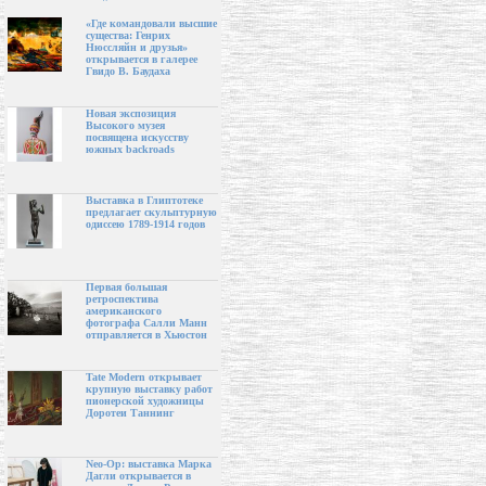
«Где командовали высшие
существа: Генрих
Нюссляйн и друзья»
открывается в галерее
Гвидо В. Баудаха
Новая экспозиция
Высокого музея
посвящена искусству
южных backroads
Выставка в Глиптотеке
предлагает скульптурную
одиссею 1789-1914 годов
Первая большая
ретроспектива
американского
фотографа Салли Манн
отправляется в Хьюстон
Tate Modern открывает
крупную выставку работ
пионерской художницы
Доротеи Таннинг
Neo-Op: выставка Марка
Дагли открывается в