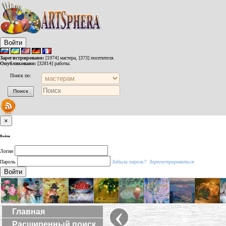
Войти
Зарегистрировано:
[1974] мастера, [373] посетителя.
Опубликовано:
[32814] работы.
Поиск по:
×
Войти
Логин
Пароль
Забыли пароль?
Зарегистрироваться
Войти
‹
Главная
Расширенный поиск