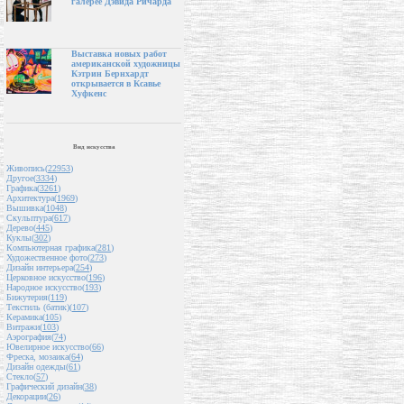
галерее Дэвида Ричарда
Выставка новых работ
американской художницы
Кэтрин Бернхардт
открывается в Ксавье
Хуфкенс
Вид искусства
Живопись(
22953
)
Другое(
3334
)
Графика(
3261
)
Архитектура(
1969
)
Вышивка(
1048
)
Скульптура(
617
)
Дерево(
445
)
Куклы(
302
)
Компьютерная графика(
281
)
Художественное фото(
273
)
Дизайн интерьера(
254
)
Церковное искусство(
196
)
Народное искусство(
193
)
Бижутерия(
119
)
Текстиль (батик)(
107
)
Керамика(
105
)
Витражи(
103
)
Аэрография(
74
)
Ювелирное искусство(
66
)
Фреска, мозаика(
64
)
Дизайн одежды(
61
)
Стекло(
57
)
Графический дизайн(
38
)
Декорации(
26
)