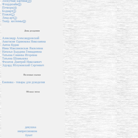
Лоскутная картина(
14
)
Флордизайн(
9
)
Пэчворк(
4
)
Бодиарт(
3
)
Плакат(
2
)
Ленд-арт(
2
)
Театр. костюмы(
0
)
День рождения
Александр Александровский
Анастасия Одинокова Николаевна
Антон Кудин
Инна Максимовская Яковлевна
Наталья Бырдина Геннадиевна
Татьяна Синяева Игоревна
Татьяна Шпанькова
Филатов Дмитрий Николаевич
Эдуард Яблуновский Сергеевич
Полезные ссылки
Ежевика - товары для рукоделия
Облако тегов
девушка
импрессионизм
букет