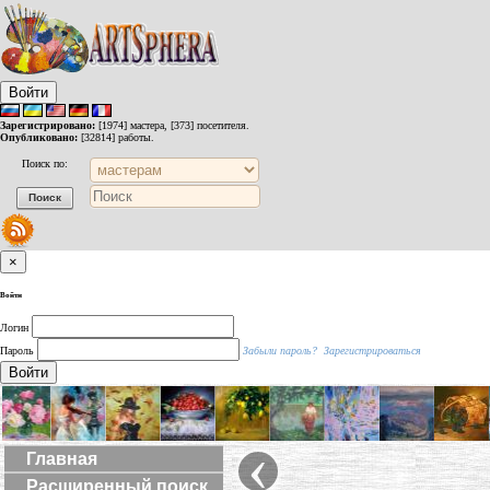
Войти
Зарегистрировано:
[1974] мастера, [373] посетителя.
Опубликовано:
[32814] работы.
Поиск по:
×
Войти
Логин
Пароль
Забыли пароль?
Зарегистрироваться
Войти
‹
Главная
Расширенный поиск