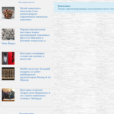
Последние новости
Внимание:
Музей азиатского
Только зарегистрированные пользователи могут ост
искусства Crow
демонстрирует
современную японскую
керамику
Первая персональная
выставка новых
произведений художника
Яна-Оле Шимана в
Касмине открылась в
Нью-Йорке
Выставка посвящена
голове как мотиву в
искусстве
МоМА получает большой
подарок от работ
швейцарских
архитекторов Herzog & de
Meuron
Выставка отмечает
Андреа дель Верроккьо и
его самого известного
ученика Леонардо
Последние статьи