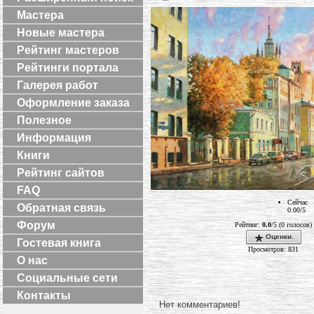
Мастера
Новые мастера
Рейтинг мастеров
Рейтинги портала
Галерея работ
Оформление заказа
Полезное
Информация
Книги
Рейтинг сайтов
FAQ
Сейчас
Обратная связь
0.00/5
Форум
Рейтинг:
0.0
/5 (0 голосов)
Оценки.
Гостевая книга
Просмотров: 831
О нас
Социальные сети
Контакты
Нет комментариев!