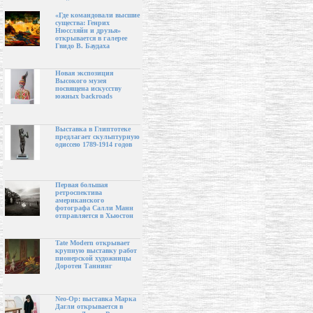
«Где командовали высшие
существа: Генрих
Нюссляйн и друзья»
открывается в галерее
Гвидо В. Баудаха
Новая экспозиция
Высокого музея
посвящена искусству
южных backroads
Выставка в Глиптотеке
предлагает скульптурную
одиссею 1789-1914 годов
Первая большая
ретроспектива
американского
фотографа Салли Манн
отправляется в Хьюстон
Tate Modern открывает
крупную выставку работ
пионерской художницы
Доротеи Таннинг
Neo-Op: выставка Марка
Дагли открывается в