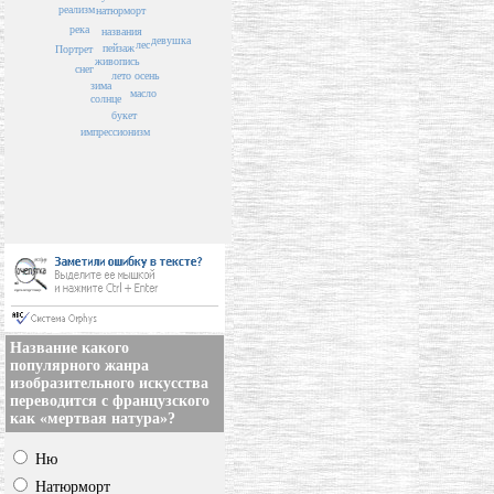
реализм
натюрморт
река
названия
девушка
лес
пейзаж
Портрет
живопись
снег
осень
лето
зима
масло
солнце
букет
импрессионизм
Название какого
популярного жанра
изобразительного искусства
переводится с французского
как «мертвая натура»?
Ню
Натюрморт