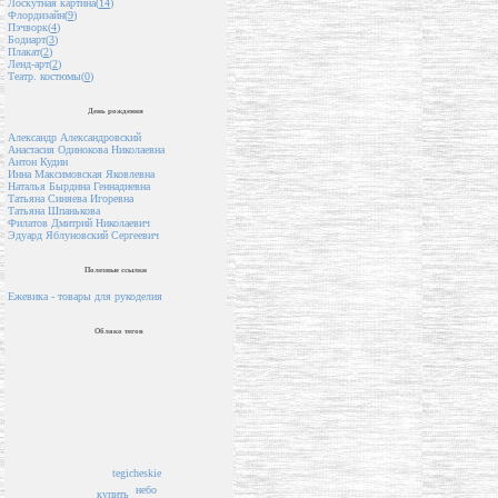
Лоскутная картина(
14
)
Флордизайн(
9
)
Пэчворк(
4
)
Бодиарт(
3
)
Плакат(
2
)
Ленд-арт(
2
)
Театр. костюмы(
0
)
День рождения
Александр Александровский
Анастасия Одинокова Николаевна
Антон Кудин
Инна Максимовская Яковлевна
Наталья Бырдина Геннадиевна
Татьяна Синяева Игоревна
Татьяна Шпанькова
Филатов Дмитрий Николаевич
Эдуард Яблуновский Сергеевич
Полезные ссылки
Ежевика - товары для рукоделия
Облако тегов
tegicheskie
небо
купить