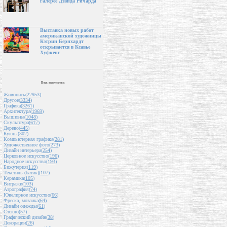
галерее Дэвида Ричарда
Выставка новых работ
американской художницы
Кэтрин Бернхардт
открывается в Ксавье
Хуфкенс
Вид искусства
Живопись(
22953
)
Другое(
3334
)
Графика(
3261
)
Архитектура(
1969
)
Вышивка(
1048
)
Скульптура(
617
)
Дерево(
445
)
Куклы(
302
)
Компьютерная графика(
281
)
Художественное фото(
273
)
Дизайн интерьера(
254
)
Церковное искусство(
196
)
Народное искусство(
193
)
Бижутерия(
119
)
Текстиль (батик)(
107
)
Керамика(
105
)
Витражи(
103
)
Аэрография(
74
)
Ювелирное искусство(
66
)
Фреска, мозаика(
64
)
Дизайн одежды(
61
)
Стекло(
57
)
Графический дизайн(
38
)
Декорации(
26
)