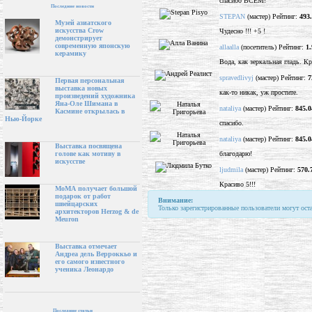
спасибо ВСЕМ!
Последние новости
STEPAN
(мастер) Рейтинг:
493
Музей азиатского
искусства Crow
Чудесно !!! +5 !
демонстрирует
современную японскую
allaalla
(посетитель) Рейтинг:
1.
керамику
Вода, как зеркальная гладь. Кр
spravedlivyj
(мастер) Рейтинг:
7
Первая персональная
выставка новых
как-то никак, уж простите.
произведений художника
Яна-Оле Шимана в
nataliya
(мастер) Рейтинг:
845.0
Касмине открылась в
Нью-Йорке
спасибо.
nataliya
(мастер) Рейтинг:
845.0
Выставка посвящена
благодарю!
голове как мотиву в
искусстве
ljudmila
(мастер) Рейтинг:
570.
Красиво 5!!!
МоМА получает большой
подарок от работ
Внимание:
швейцарских
Только зарегистрированные пользователи могут ост
архитекторов Herzog & de
Meuron
Выставка отмечает
Андреа дель Верроккьо и
его самого известного
ученика Леонардо
Последние статьи