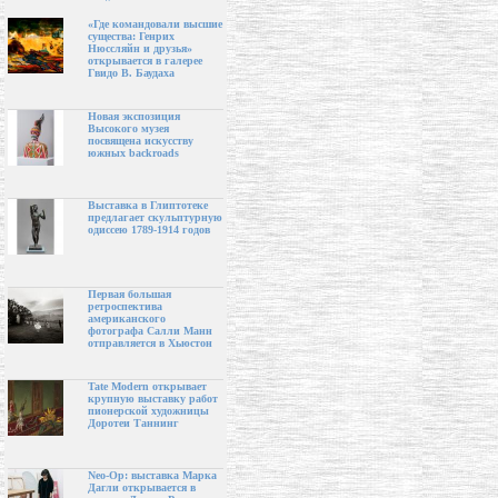
«Где командовали высшие
существа: Генрих
Нюссляйн и друзья»
открывается в галерее
Гвидо В. Баудаха
Новая экспозиция
Высокого музея
посвящена искусству
южных backroads
Выставка в Глиптотеке
предлагает скульптурную
одиссею 1789-1914 годов
Первая большая
ретроспектива
американского
фотографа Салли Манн
отправляется в Хьюстон
Tate Modern открывает
крупную выставку работ
пионерской художницы
Доротеи Таннинг
Neo-Op: выставка Марка
Дагли открывается в