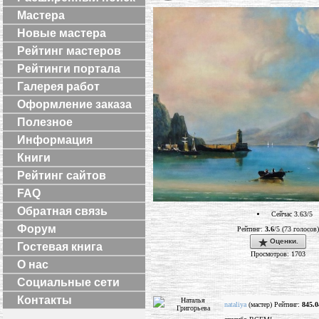
Мастера
Новые мастера
Рейтинг мастеров
Рейтинги портала
Галерея работ
Оформление заказа
Полезное
Информация
Книги
Рейтинг сайтов
FAQ
Обратная связь
Сейчас 3.63/5
Форум
Рейтинг:
3.6
/5 (73 голосов)
Оценки.
Гостевая книга
Просмотров: 1703
О нас
Социальные сети
Контакты
nataliya
(мастер) Рейтинг:
845.0