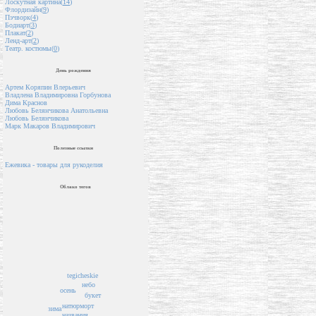
Лоскутная картина(
14
)
Флордизайн(
9
)
Пэчворк(
4
)
Бодиарт(
3
)
Плакат(
2
)
Ленд-арт(
2
)
Театр. костюмы(
0
)
День рождения
Артем Коряпин Влерьевич
Владлена Владимировна Горбунова
Дима Краснов
Любовь Белянчикова Анатольевна
Любовь Белянчикова
Марк Макаров Владимирович
Полезные ссылки
Ежевика - товары для рукоделия
Облако тегов
tegicheskie
небо
осень
букет
натюрморт
зима
названия