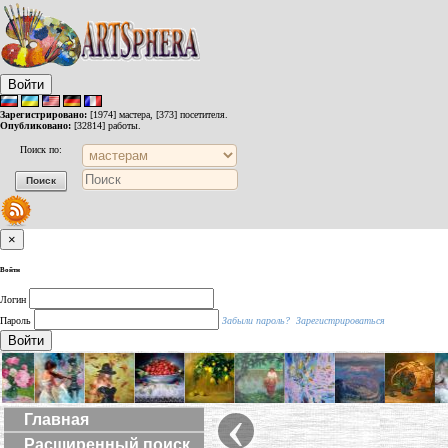
Войти
Зарегистрировано:
[1974] мастера, [373] посетителя.
Опубликовано:
[32814] работы.
Поиск по:
×
Войти
Логин
Пароль
Забыли пароль?
Зарегистрироваться
Войти
‹
Главная
Расширенный поиск