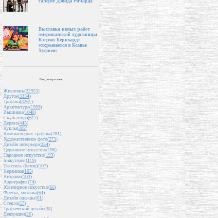
галерее Дэвида Ричарда
Выставка новых работ
американской художницы
Кэтрин Бернхардт
открывается в Ксавье
Хуфкенс
Вид искусства
Живопись(
22953
)
Другое(
3334
)
Графика(
3261
)
Архитектура(
1969
)
Вышивка(
1048
)
Скульптура(
617
)
Дерево(
445
)
Куклы(
302
)
Компьютерная графика(
281
)
Художественное фото(
273
)
Дизайн интерьера(
254
)
Церковное искусство(
196
)
Народное искусство(
193
)
Бижутерия(
119
)
Текстиль (батик)(
107
)
Керамика(
105
)
Витражи(
103
)
Аэрография(
74
)
Ювелирное искусство(
66
)
Фреска, мозаика(
64
)
Дизайн одежды(
61
)
Стекло(
57
)
Графический дизайн(
38
)
Декорации(
26
)