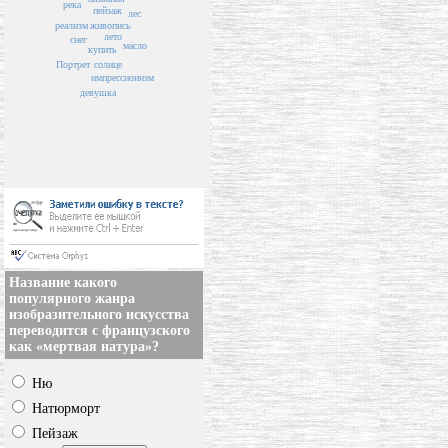
река
пейзаж
лес
реализм
живопись
лето
снег
масло
купить
солнце
Портрет
импрессионизм
девушка
Название какого
популярного жанра
изобразительного искусства
переводится с французского
как «мертвая натура»?
Ню
Натюрморт
Пейзаж