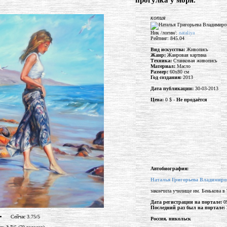
"прогулка у моря."
копия
Ник /логин/:
nataliya
Рейтинг: 845.04
Вид искусства:
Живопись
Жанр:
Жанровая картина
Техника:
Станковая живопись
Материал:
Масло
Размер:
60x80 см
Год создания:
2013
Дата публикации:
30-03-2013
Цена:
0 $ -
Не продаётся
Автобиография:
Наталья Григорьева Владимиро
закончила училище им. Бенькова в 
Дата регистрации на портале:
09
Последний раз был на портале:
Сейчас 3.75/5
Россия, никольск