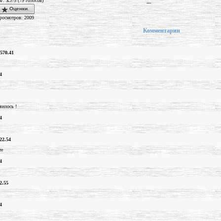
нг:
3.7
/5 (79 голосов)
---
Оценки.
росмотров: 2009
Комментарии
570.41
4
вилось !
4
22.54
те
4
2.55
4