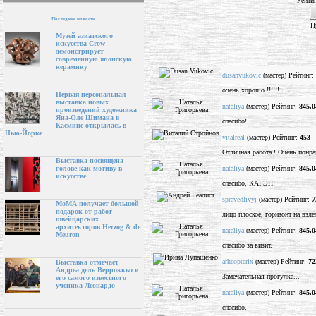
Рейти
Последние новости
П
Музей азиатского
искусства Crow
демонстрирует
современную японскую
керамику
dusanvukovic
(мастер) Рейтинг:
очень хорошо !!!!!!
Первая персональная
выставка новых
nataliya
(мастер) Рейтинг:
845.0
произведений художника
Яна-Оле Шимана в
спасибо!
Касмине открылась в
Нью-Йорке
vitalreal
(мастер) Рейтинг:
453
Отличная работа ! Очень понра
Выставка посвящена
nataliya
(мастер) Рейтинг:
845.0
голове как мотиву в
искусстве
спасибо, КАРЭН!
spravedlivyj
(мастер) Рейтинг:
7
МоМА получает большой
подарок от работ
лицо плоское, горизонт на взлё
швейцарских
архитекторов Herzog & de
nataliya
(мастер) Рейтинг:
845.0
Meuron
спасибо за визит.
arheopterix
(мастер) Рейтинг:
72
Выставка отмечает
Андреа дель Верроккьо и
Замечательная прогулка...
его самого известного
ученика Леонардо
nataliya
(мастер) Рейтинг:
845.0
спасибо.