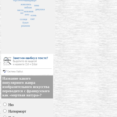
tegicheskie
натюрморт
живопись
зима
пейзаж
девушка
масло
названия
лес
лето
осень
снег
солнце
букет
реализм
Название какого
популярного жанра
изобразительного искусства
переводится с французского
как «мертвая натура»?
Ню
Натюрморт