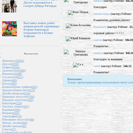
nataliya
(мастер) Рейтинг:
845.0
Дагли открывается в
галерее Дэвида Ричарда
благодарю
nesterovskaya
(мастер) Рейтинг:
Романтично,душевно,светло!
Выставка новых работ
американской художницы
Businka16
(мастер) Рейтинг:
25
Кэтрин Бернхардт
открывается в Ксавье
хорошая работа++++++
Хуфкенс
iualcan
(мастер) Рейтинг:
184.0
Романтично...
nataliya
(мастер) Рейтинг:
845.0
Вид искусства
благодарю за внимание.
Живопись(
22953
)
Другое(
3334
)
vettel
(мастер) Рейтинг:
546.52
Графика(
3261
)
Архитектура(
1969
)
Романтично!
Вышивка(
1048
)
Скульптура(
617
)
Внимание:
Дерево(
445
)
Только зарегистрированные пользователи могут ост
Куклы(
302
)
Компьютерная графика(
281
)
Художественное фото(
273
)
Дизайн интерьера(
254
)
Церковное искусство(
196
)
Народное искусство(
193
)
Бижутерия(
119
)
Текстиль (батик)(
107
)
Керамика(
105
)
Витражи(
103
)
Аэрография(
74
)
Ювелирное искусство(
66
)
Фреска, мозаика(
64
)
Дизайн одежды(
61
)
Стекло(
57
)
Графический дизайн(
38
)