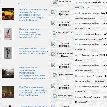
spravedlivyj
(мастер) Рейтинг:
7
Последние статьи
водица теплая
«Где командовали высшие
существа: Генрих
nataliya
(мастер) Рейтинг:
845.0
Нюссляйн и друзья»
открывается в галерее
спасибо за внимание!
Гвидо В. Баудаха
nataliya
(мастер) Рейтинг:
845.0
спасибо Ольга
Новая экспозиция
Высокого музея
semenovna
(мастер) Рейтинг:
47
посвящена искусству
южных backroads
как романтично и красиво!!!!!!!
nataliya
(мастер) Рейтинг:
845.0
Выставка в Глиптотеке
благодарю.
предлагает скульптурную
одиссею 1789-1914 годов
zius54
(мастер) Рейтинг:
1023.8
Дивно!
nataliya
(мастер) Рейтинг:
845.0
Первая большая
ретроспектива
спасибо за визит.
американского
фотографа Салли Манн
Dekadence
(мастер) Рейтинг:
66
отправляется в Хьюстон
Хорошая работа, есть жизнь!!!
nataliya
(мастер) Рейтинг:
845.0
Tate Modern открывает
крупную выставку работ
благодарю.
пионерской художницы
Доротеи Таннинг
ljudmila
(мастер) Рейтинг:
570.
Красиво 5!!!
Neo-Op: выставка Марка