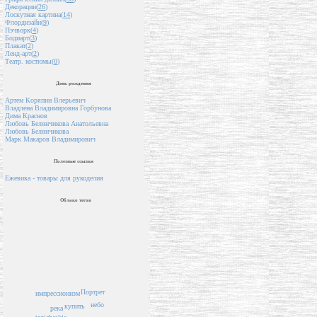
Декорации(
26
)
Лоскутная картина(
14
)
Флордизайн(
9
)
Пэчворк(
4
)
Бодиарт(
3
)
Плакат(
2
)
Ленд-арт(
2
)
Театр. костюмы(
0
)
День рождения
Артем Коряпин Влерьевич
Владлена Владимировна Горбунова
Дима Краснов
Любовь Белянчикова Анатольевна
Любовь Белянчикова
Марк Макаров Владимирович
Полезные ссылки
Ежевика - товары для рукоделия
Облако тегов
Портрет
импрессионизм
небо
купить
река