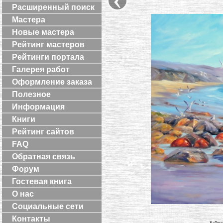
Расширенный поиск
Мастера
Новые мастера
Рейтинг мастеров
Рейтинги портала
Галерея работ
Оформление заказа
Полезное
Информация
Книги
Рейтинг сайтов
FAQ
Обратная связь
Форум
Гостевая книга
О нас
Социальные сети
Контакты