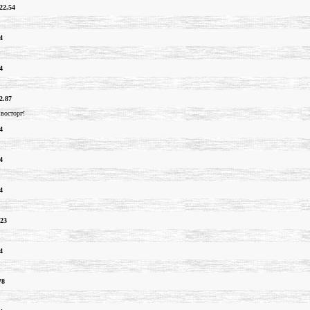
22.54
4
4
2.87
!восторг!
4
4
4
.23
4
78