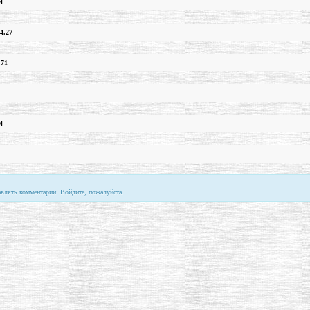
4
4.27
.71
1
4
авлять комментарии. Войдите, пожалуйста.