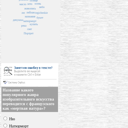
солнце
осень
лето
масло
небо
живопись
пейзаж
tegicheskie
лес
названия
букет
девушка
натюрморт
купить
река
снег
Портрет
Название какого
популярного жанра
изобразительного искусства
переводится с французского
как «мертвая натура»?
Ню
Натюрморт