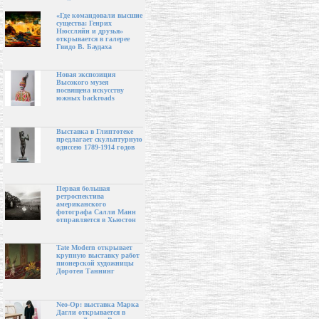
«Где командовали высшие
существа: Генрих
Нюссляйн и друзья»
открывается в галерее
Гвидо В. Баудаха
Новая экспозиция
Высокого музея
посвящена искусству
южных backroads
Выставка в Глиптотеке
предлагает скульптурную
одиссею 1789-1914 годов
Первая большая
ретроспектива
американского
фотографа Салли Манн
отправляется в Хьюстон
Tate Modern открывает
крупную выставку работ
пионерской художницы
Доротеи Таннинг
Neo-Op: выставка Марка
Дагли открывается в