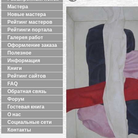
Мастера
Новые мастера
Рейтинг мастеров
Рейтинги портала
Галерея работ
Оформление заказа
Полезное
Информация
Книги
Рейтинг сайтов
FAQ
Обратная связь
Форум
Гостевая книга
О нас
Социальные сети
Контакты