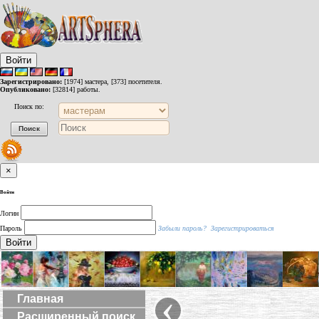
Войти
Зарегистрировано:
[1974] мастера, [373] посетителя.
Опубликовано:
[32814] работы.
Поиск по:
×
Войти
Логин
Пароль
Забыли пароль?
Зарегистрироваться
Войти
‹
Главная
Расширенный поиск