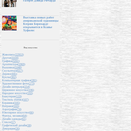
галерее Дэвида Ричарда
Выставка новых работ
американской художницы
Кэтрин Бернхардт
открывается в Ксавье
Хуфкенс
Вид искусства
Живопись(
22953
)
Другое(
3334
)
Графика(
3261
)
Архитектура(
1969
)
Вышивка(
1048
)
Скульптура(
617
)
Дерево(
445
)
Куклы(
302
)
Компьютерная графика(
281
)
Художественное фото(
273
)
Дизайн интерьера(
254
)
Церковное искусство(
196
)
Народное искусство(
193
)
Бижутерия(
119
)
Текстиль (батик)(
107
)
Керамика(
105
)
Витражи(
103
)
Аэрография(
74
)
Ювелирное искусство(
66
)
Фреска, мозаика(
64
)
Дизайн одежды(
61
)
Стекло(
57
)
Графический дизайн(
38
)
Декорации(
26
)