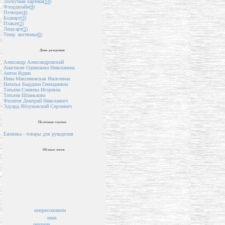
Лоскутная картина(
14
)
Флордизайн(
9
)
Пэчворк(
4
)
Бодиарт(
3
)
Плакат(
2
)
Ленд-арт(
2
)
Театр. костюмы(
0
)
День рождения
Александр Александровский
Анастасия Одинокова Николаевна
Антон Кудин
Инна Максимовская Яковлевна
Наталья Бырдина Геннадиевна
Татьяна Синяева Игоревна
Татьяна Шпанькова
Филатов Дмитрий Николаевич
Эдуард Яблуновский Сергеевич
Полезные ссылки
Ежевика - товары для рукоделия
Облако тегов
импрессионизм
зима
реализм