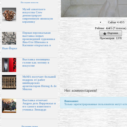
Последние новости
Музей азиатского
искусства Crow
демонстрирует
современную японскую
керамику
Сейчас 4.43/5
Рейтинг:
4.4
/5 (7 голосов)
Первая персональная
Оценки.
выставка новых
Просмотров: 1378
произведений художника
Яна-Оле Шимана в
Касмине открылась в
Нью-Йорке
Выставка посвящена
голове как мотиву в
искусстве
МоМА получает большой
подарок от работ
швейцарских
архитекторов Herzog & de
Meuron
Нет комментариев!
Выставка отмечает
Внимание:
Андреа дель Верроккьо и
Только зарегистрированные пользователи могут ост
его самого известного
ученика Леонардо
Последние статьи