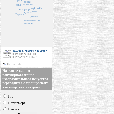
река
пейзаж
живопись
зима
tegicheskie
натюрморт
небо
купить
Портрет
реализм
импрессионизм
девушка
Название какого
популярного жанра
изобразительного искусства
переводится с французского
как «мертвая натура»?
Ню
Натюрморт
Пейзаж