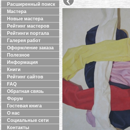
Расширенный поиск
Мастера
Новые мастера
Рейтинг мастеров
Рейтинги портала
Галерея работ
Оформление заказа
Полезное
Информация
Книги
Рейтинг сайтов
FAQ
Обратная связь
Форум
Гостевая книга
О нас
Социальные сети
Контакты