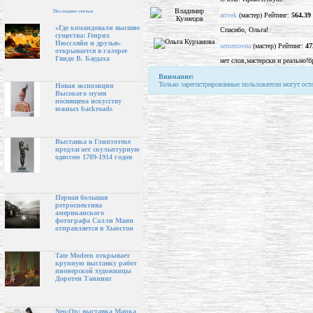
Последние статьи
artvek
(мастер) Рейтинг:
564.39
«Где командовали высшие
Спасибо, Ольга!
существа: Генрих
Нюссляйн и друзья»
semenovna
(мастер) Рейтинг:
47
открывается в галерее
Гвидо В. Баудаха
нет слов,мастерски и реально!бр
Внимание:
Только зарегистрированные пользователи могут ост
Новая экспозиция
Высокого музея
посвящена искусству
южных backroads
Выставка в Глиптотеке
предлагает скульптурную
одиссею 1789-1914 годов
Первая большая
ретроспектива
американского
фотографа Салли Манн
отправляется в Хьюстон
Tate Modern открывает
крупную выставку работ
пионерской художницы
Доротеи Таннинг
Neo-Op: выставка Марка