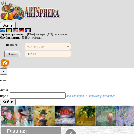
Войти
Зарегистрировано:
[1974] мастера, [373] посетителя.
Опубликовано:
[32814] работы.
Поиск по:
×
Войти
Логин
Пароль
Забыли пароль?
Зарегистрироваться
Войти
‹
Главная