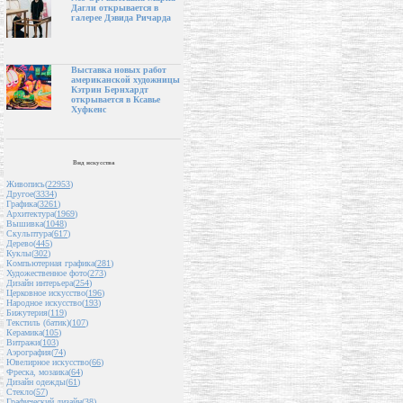
Дагли открывается в
галерее Дэвида Ричарда
Выставка новых работ
американской художницы
Кэтрин Бернхардт
открывается в Ксавье
Хуфкенс
Вид искусства
Живопись(
22953
)
Другое(
3334
)
Графика(
3261
)
Архитектура(
1969
)
Вышивка(
1048
)
Скульптура(
617
)
Дерево(
445
)
Куклы(
302
)
Компьютерная графика(
281
)
Художественное фото(
273
)
Дизайн интерьера(
254
)
Церковное искусство(
196
)
Народное искусство(
193
)
Бижутерия(
119
)
Текстиль (батик)(
107
)
Керамика(
105
)
Витражи(
103
)
Аэрография(
74
)
Ювелирное искусство(
66
)
Фреска, мозаика(
64
)
Дизайн одежды(
61
)
Стекло(
57
)
Графический дизайн(
38
)