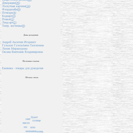
Декорации(
26
)
Лоскутная картина(
14
)
Флордизайн(
9
)
Пэчворк(
4
)
Бодиарт(
3
)
Плакат(
2
)
Ленд-арт(
2
)
Театр. костюмы(
0
)
День рождения
Андрей Аксютин Игоревич
Гульшат Гузельбаева Талгатовна
Лилия Мирашурова
Оксана Винтонив Владимировна
Полезные ссылки
Ежевика - товары для рукоделия
Облако тегов
букет
снег
солнце
масло
лес
лето
названия
осень