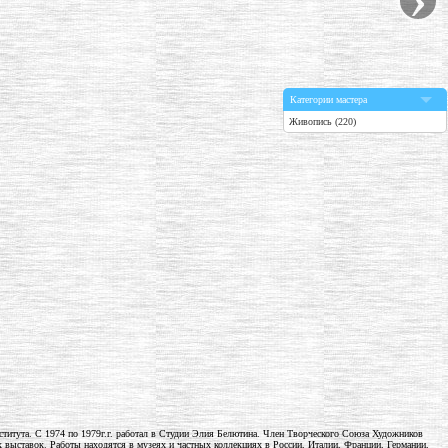
Категории мастера
Живопись (220)
нститута. С 1974 по 1979г.г. работал в Студии Элия Белютина. Член Творческого Союза Художников
ыставок. Работы находятся в музеях и частных коллекциях в России, Италии, Франции, Германии,