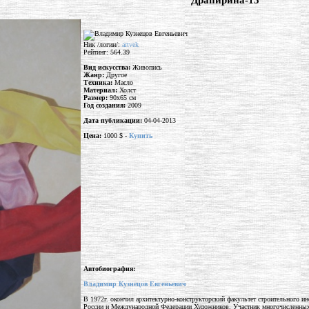
"Драпирина-13"
Ник /логин/:
artvek
Рейтинг: 564.39
Вид искусства:
Живопись
Жанр:
Другое
Техника:
Масло
Материал:
Холст
Размер:
90x65 см
Год создания:
2009
Дата публикации:
04-04-2013
Цена:
1000 $ -
Купить
Автобиография:
Владимир Кузнецов Евгеньевич
В 1972г. окончил архитектурно-конструкторский факультет строительного и
России и Международной Федерации Художников. Участник многочисленных в