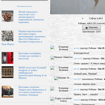
Последние новости
Музей азиатского
искусства Crow
демонстрирует
Сейчас 4.60/5
современную японскую
керамику
Рейтинг:
4.6
/5 (10 голосов)
Оценки.
Первая персональная
Просмотров: 1310
выставка новых
произведений художника
Яна-Оле Шимана в
Касмине открылась в
Нью-Йорке
artvek
(мастер) Рейтинг:
564.39
Благодарствую!
Выставка посвящена
голове как мотиву в
nat-liv01
(мастер) Рейтинг:
336.
искусстве
Очень здорово ! А смысл кажд
МоМА получает большой
artvek
(мастер) Рейтинг:
564.39
подарок от работ
швейцарских
Добрый день, Наталия!
архитекторов Herzog & de
Meuron
eni1957
(посетитель) Рейтинг:
4
столько образов сразу...
Выставка отмечает
artvek
(мастер) Рейтинг:
564.39
Андреа дель Верроккьо и
его самого известного
Привет, Зият! ...спасибо!
ученика Леонардо
zius54
(мастер) Рейтинг:
1023.8
Очень! Приветствую!