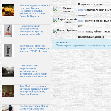
Прекрасное исполнение!
«Где командовали высшие
существа: Генрих
nataliya
(мастер) Рейтинг:
845.0
Нюссляйн и друзья»
открывается в галерее
спасибо!
Гвидо В. Баудаха
zius54
(мастер) Рейтинг:
1023.8
гут!
Новая экспозиция
Высокого музея
посвящена искусству
Natali
(мастер) Рейтинг:
109.81
южных backroads
Изумительная работа!!!!!
Внимание:
Только зарегистрированные пользователи могут ост
Выставка в Глиптотеке
предлагает скульптурную
одиссею 1789-1914 годов
Первая большая
ретроспектива
американского
фотографа Салли Манн
отправляется в Хьюстон
Tate Modern открывает
крупную выставку работ
пионерской художницы
Доротеи Таннинг
Neo-Op: выставка Марка
Дагли открывается в