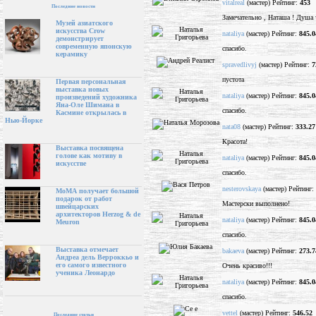
vitalreal
(мастер) Рейтинг:
453
Последние новости
Замечательно , Наташа ! Душа ч
Музей азиатского
искусства Crow
nataliya
(мастер) Рейтинг:
845.0
демонстрирует
современную японскую
спасибо.
керамику
spravedlivyj
(мастер) Рейтинг:
7
пустота
Первая персональная
выставка новых
nataliya
(мастер) Рейтинг:
845.0
произведений художника
Яна-Оле Шимана в
спасибо.
Касмине открылась в
Нью-Йорке
nata08
(мастер) Рейтинг:
333.27
Красота!
Выставка посвящена
голове как мотиву в
nataliya
(мастер) Рейтинг:
845.0
искусстве
спасибо.
nesterovskaya
(мастер) Рейтинг:
МоМА получает большой
подарок от работ
Мастерски выполнено!
швейцарских
архитекторов Herzog & de
nataliya
(мастер) Рейтинг:
845.0
Meuron
спасибо.
Выставка отмечает
bakaeva
(мастер) Рейтинг:
273.7
Андреа дель Верроккьо и
его самого известного
Очень красиво!!!
ученика Леонардо
nataliya
(мастер) Рейтинг:
845.0
спасибо.
vettel
(мастер) Рейтинг:
546.52
Последние статьи