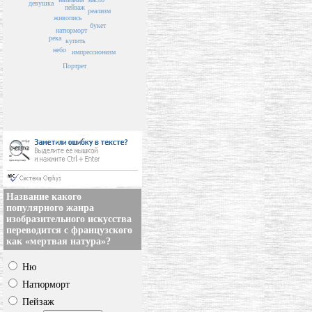
девушка
пейзаж
реализм
живопись
букет
натюрморт
река
купить
небо
импрессионизм
Портрет
Название какого
популярного жанра
изобразительного искусства
переводится с французского
как «мертвая натура»?
Ню
Натюрморт
Пейзаж