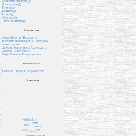
Лоскутная картина(
14
)
Флордизайн(
9
)
Пэчворк(
4
)
Бодиарт(
3
)
Плакат(
2
)
Ленд-арт(
2
)
Театр. костюмы(
0
)
День рождения
Артем Коряпин Влерьевич
Владлена Владимировна Горбунова
Дима Краснов
Любовь Белянчикова Анатольевна
Любовь Белянчикова
Марк Макаров Владимирович
Полезные ссылки
Ежевика - товары для рукоделия
Облако тегов
tegicheskie
зима
снег
солнце
осень
лес
лето
названия
масло