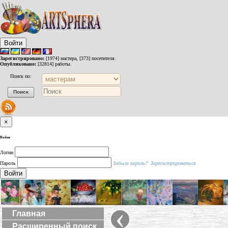
Войти
Зарегистрировано:
[1974] мастера, [373] посетителя.
Опубликовано:
[32814] работы.
Поиск по:
×
Войти
Логин
Пароль
Забыли пароль?
Зарегистрироваться
Войти
‹
Главная
Расширенный поиск