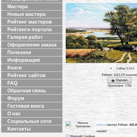
Мастера
Новые мастера
Рейтинг мастеров
Рейтинги портала
Галерея работ
Оформление заказа
Полезное
Информация
Книги
Сейчас 3.51/5
Рейтинг сайтов
Рейтинг:
3.5
/5 (70 голосов)
Оценки.
FAQ
Просмотров: 1784
Обратная связь
Форум
Гостевая книга
О нас
Социальные сети
nataliya
(мастер) Рейтинг:
845.0
Контакты
спасибо!