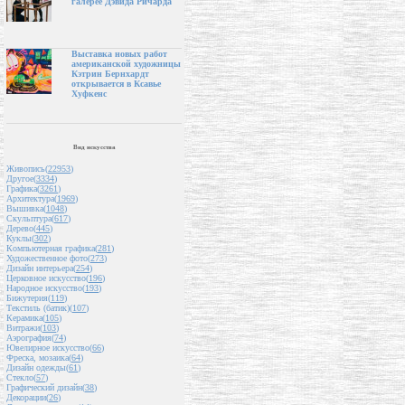
галерее Дэвида Ричарда
Выставка новых работ
американской художницы
Кэтрин Бернхардт
открывается в Ксавье
Хуфкенс
Вид искусства
Живопись(
22953
)
Другое(
3334
)
Графика(
3261
)
Архитектура(
1969
)
Вышивка(
1048
)
Скульптура(
617
)
Дерево(
445
)
Куклы(
302
)
Компьютерная графика(
281
)
Художественное фото(
273
)
Дизайн интерьера(
254
)
Церковное искусство(
196
)
Народное искусство(
193
)
Бижутерия(
119
)
Текстиль (батик)(
107
)
Керамика(
105
)
Витражи(
103
)
Аэрография(
74
)
Ювелирное искусство(
66
)
Фреска, мозаика(
64
)
Дизайн одежды(
61
)
Стекло(
57
)
Графический дизайн(
38
)
Декорации(
26
)