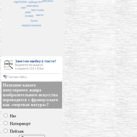
девушка
лес
tegicheskie
пейзаж
живопись
снег
лето
осень
зима
масло
солнце
букет
импрессионизм
Название какого
популярного жанра
изобразительного искусства
переводится с французского
как «мертвая натура»?
Ню
Натюрморт
Пейзаж