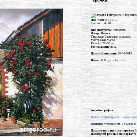
"арочка"
Ник /логин/:
nataliya
Рейтинг: 845.04
Вид искусства:
Живопись
Жанр:
Пейзаж
Техника:
Станковая живопись
Материал:
Масло
Размер:
70x50 см
Год создания:
2012
Дата публикации:
28-04-2013
Цена:
6000 руб. -
Купить
Автобиография:
Наталья Григорьева Владимиро
закончила училище им. Бенькова в 
Дата регистрации на портале:
09
Последний раз был на портале: