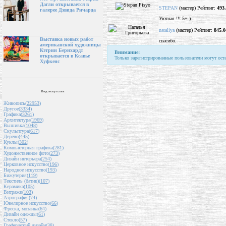
Дагли открывается в
STEPAN
(мастер) Рейтинг:
493
галерее Дэвида Ричарда
Уютная !!! 5+ )
nataliya
(мастер) Рейтинг:
845.0
Выставка новых работ
спасибо.
американской художницы
Кэтрин Бернхардт
Внимание:
открывается в Ксавье
Только зарегистрированные пользователи могут ост
Хуфкенс
Вид искусства
Живопись(
22953
)
Другое(
3334
)
Графика(
3261
)
Архитектура(
1969
)
Вышивка(
1048
)
Скульптура(
617
)
Дерево(
445
)
Куклы(
302
)
Компьютерная графика(
281
)
Художественное фото(
273
)
Дизайн интерьера(
254
)
Церковное искусство(
196
)
Народное искусство(
193
)
Бижутерия(
119
)
Текстиль (батик)(
107
)
Керамика(
105
)
Витражи(
103
)
Аэрография(
74
)
Ювелирное искусство(
66
)
Фреска, мозаика(
64
)
Дизайн одежды(
61
)
Стекло(
57
)
Графический дизайн(
38
)