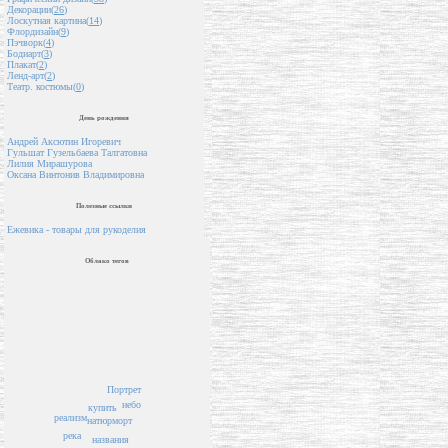
Декорации(
26
)
Лоскутная картина(
14
)
Флордизайн(
9
)
Пэчворк(
4
)
Бодиарт(
3
)
Плакат(
2
)
Ленд-арт(
2
)
Театр. костюмы(
0
)
День рождения
Андрей Аксютин Игоревич
Гульшат Гузельбаева Талгатовна
Лилия Мирашурова
Оксана Винтонив Владимировна
Полезные ссылки
Ежевика - товары для рукоделия
Облако тегов
Портрет
небо
купить
реализм
натюрморт
река
названия