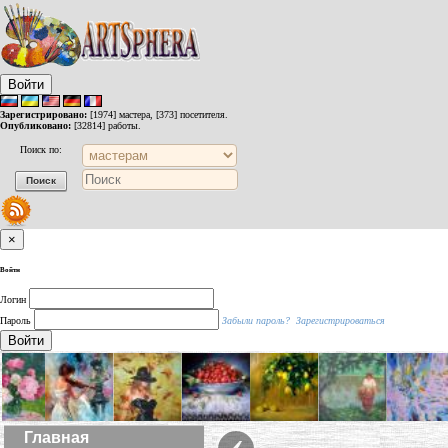
Войти
Зарегистрировано:
[1974] мастера, [373] посетителя.
Опубликовано:
[32814] работы.
Поиск по:
×
Войти
Логин
Пароль
Забыли пароль?
Зарегистрироваться
Войти
‹
Главная