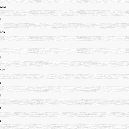
22.54
4
2.55
4
7.57
4
4
4
4