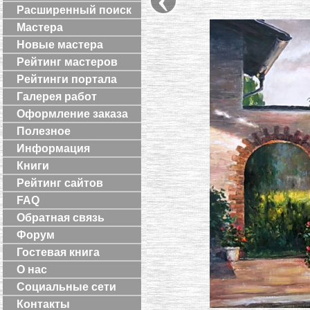
Расширенный поиск
Мастера
Новые мастера
Рейтинг мастеров
Рейтинги портала
Галерея работ
Оформление заказа
Полезное
Информация
Книги
Рейтинг сайтов
FAQ
Обратная связь
Форум
Гостевая книга
О нас
Социальные сети
Контакты