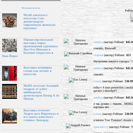
Последние новости
Рейти
Музей азиатского
искусства Crow
П
демонстрирует
современную японскую
керамику
Первая персональная
nataliya
(мастер) Рейтинг:
845.0
выставка новых
произведений художника
спасибо, Виталий!
Яна-Оле Шимана в
Касмине открылась в
vitalreal
(мастер) Рейтинг:
453
Нью-Йорке
Настроение южного городка ! 
Выставка посвящена
nataliya
(мастер) Рейтинг:
845.0
голове как мотиву в
искусстве
спасибо.
Lesnoj
(мастер) Рейтинг:
530.99
МоМА получает большой
tolka v 4 mne ponravilos:) astalno
подарок от работ
gavaris:) dnischja!!!
швейцарских
архитекторов Herzog & de
nataliya
(мастер) Рейтинг:
845.0
Meuron
я так думаю-----тыкать...НЕВЕЖ
картины нет.
Выставка отмечает
Андреа дель Верроккьо и
Lesnoj
(мастер) Рейтинг:
530.99
его самого известного
a katorie Tvai Tvarenie? chiuzie 
ученика Леонардо
spravedlivyj
(мастер) Рейтинг:
7