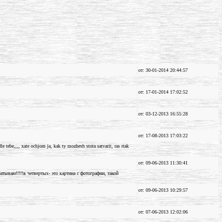
от: 30-01-2014 20:44:57
от: 17-01-2014 17:02:52
от: 03-12-2013 16:55:28
от: 17-08-2013 17:03:22
le tebe,,,, xate ochjom ja, kak ty mozhesh stota satvarit, ras rtak
от: 09-06-2013 11:30:41
атываю!!!!!в четвертых- это картина с фотографии, такой
от: 09-06-2013 10:29:57
от: 07-06-2013 12:02:06