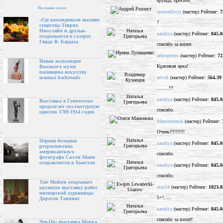
ерунда, просите.
Последние статьи
spravedlivyj
(мастер) Рейтинг:
7
«Где командовали высшие
?
существа: Генрих
Нюссляйн и друзья»
nataliya
(мастер) Рейтинг:
845.0
открывается в галерее
Гвидо В. Баудаха
спасибо за визит.
arheopterix
(мастер) Рейтинг:
72
Новая экспозиция
Красивая арка!
Высокого музея
посвящена искусству
artvek
(мастер) Рейтинг:
564.39
южных backroads
........!!!
nataliya
(мастер) Рейтинг:
845.0
Выставка в Глиптотеке
предлагает скульптурную
спасибо.
одиссею 1789-1914 годов
Mamontenok
(мастер) Рейтинг:
Очень!!!!!!!!!!
Первая большая
nataliya
(мастер) Рейтинг:
845.0
ретроспектива
американского
спасибо.
фотографа Салли Манн
отправляется в Хьюстон
nataliya
(мастер) Рейтинг:
845.0
спасибо.
Tate Modern открывает
zius54
(мастер) Рейтинг:
1023.8
крупную выставку работ
пионерской художницы
5+!.....
Доротеи Таннинг
nataliya
(мастер) Рейтинг:
845.0
спасибо за визит!
Neo-Op: выставка Марка