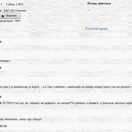
Россия, никольск
Сейчас 3.40/5
---
нг:
3.4
/5 (65 голосов)
Оценки.
росмотров: 1991
Комментарии
4
Отлично !
4
e atas:) ja zarabatyvaju ja kopist... a ti stan tvaritelem i zarabotaesh na mnogo mnogo bolse:) ras eto prioritet d
4
 ЕСТВО!!!это раз, во- вторых- не нравится- не смотри!!!!в третьих- я копиист- и довольно неплохо зараб
idei neinteresno, atmet sajo vidinje?
22.54