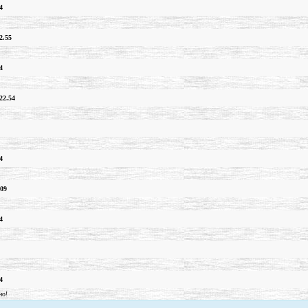
4
2.55
4
22.54
4
.09
4
4
но!