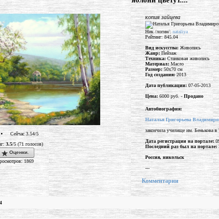
"яблони цветут...."
копия зайцева
Ник /логин/:
nataliya
Рейтинг: 845.04
Вид искусства:
Живопись
Жанр:
Пейзаж
Техника:
Станковая живопись
Материал:
Масло
Размер:
50x70 см
Год создания:
2013
Дата публикации:
07-05-2013
Цена:
6000 руб. -
Продано
Автобиография:
Наталья Григорьева Владимиро
закончила училище им. Бенькова в 
Сейчас 3.54/5
Дата регистрации на портале:
09
нг:
3.5
/5 (71 голосов)
Последний раз был на портале:
Оценки.
Россия, никольск
росмотров: 1869
---
Комментарии
4