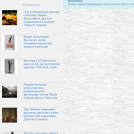
Внимание:
Только зарегистрированные пользователи могут ост
Последние статьи
«Где командовали высшие
существа: Генрих
Нюссляйн и друзья»
открывается в галерее
Гвидо В. Баудаха
Новая экспозиция
Высокого музея
посвящена искусству
южных backroads
Выставка в Глиптотеке
предлагает скульптурную
одиссею 1789-1914 годов
Первая большая
ретроспектива
американского
фотографа Салли Манн
отправляется в Хьюстон
Tate Modern открывает
крупную выставку работ
пионерской художницы
Доротеи Таннинг
Neo-Op: выставка Марка