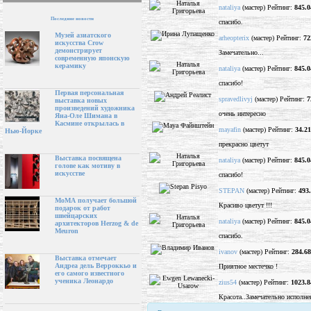
nataliya
(мастер) Рейтинг:
845.0
Последние новости
спасибо.
Музей азиатского
arheopterix
(мастер) Рейтинг:
72
искусства Crow
демонстрирует
Замечательно...
современную японскую
керамику
nataliya
(мастер) Рейтинг:
845.0
спасибо!
Первая персональная
spravedlivyj
(мастер) Рейтинг:
7
выставка новых
произведений художника
очень интересно
Яна-Оле Шимана в
Касмине открылась в
mayafin
(мастер) Рейтинг:
34.21
Нью-Йорке
прекрасно цветут
Выставка посвящена
nataliya
(мастер) Рейтинг:
845.0
голове как мотиву в
искусстве
спасибо!
STEPAN
(мастер) Рейтинг:
493
МоМА получает большой
Красиво цветут !!!
подарок от работ
швейцарских
nataliya
(мастер) Рейтинг:
845.0
архитекторов Herzog & de
Meuron
спасибо.
ivanov
(мастер) Рейтинг:
284.68
Выставка отмечает
Андреа дель Верроккьо и
Приятное местечко !
его самого известного
ученика Леонардо
zius54
(мастер) Рейтинг:
1023.8
Красота..Замечательно исполне