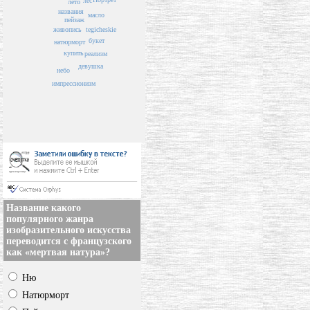
лес
лето
названия
масло
пейзаж
живопись
tegicheskie
букет
натюрморт
купить
реализм
девушка
небо
импрессионизм
Название какого
популярного жанра
изобразительного искусства
переводится с французского
как «мертвая натура»?
Ню
Натюрморт