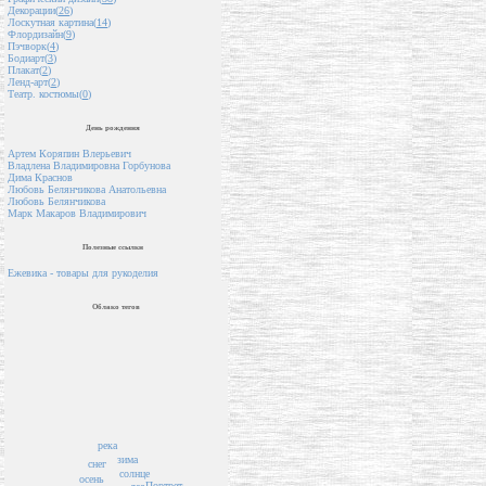
Декорации(
26
)
Лоскутная картина(
14
)
Флордизайн(
9
)
Пэчворк(
4
)
Бодиарт(
3
)
Плакат(
2
)
Ленд-арт(
2
)
Театр. костюмы(
0
)
День рождения
Артем Коряпин Влерьевич
Владлена Владимировна Горбунова
Дима Краснов
Любовь Белянчикова Анатольевна
Любовь Белянчикова
Марк Макаров Владимирович
Полезные ссылки
Ежевика - товары для рукоделия
Облако тегов
река
зима
снег
солнце
осень
Портрет