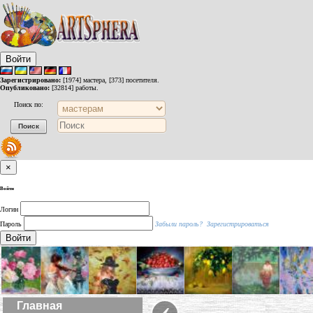
Войти
Зарегистрировано:
[1974] мастера, [373] посетителя.
Опубликовано:
[32814] работы.
Поиск по:
×
Войти
Логин
Пароль
Забыли пароль?
Зарегистрироваться
Войти
‹
Главная