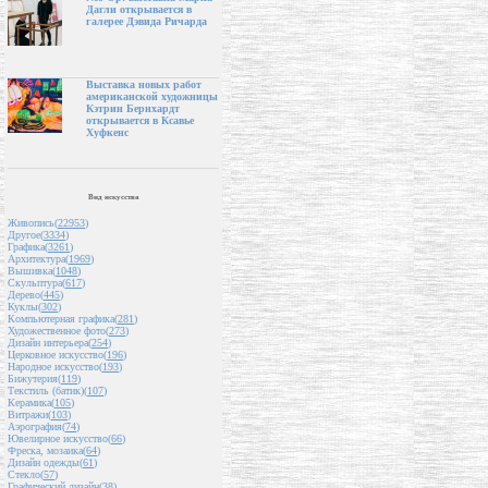
Дагли открывается в
галерее Дэвида Ричарда
Выставка новых работ
американской художницы
Кэтрин Бернхардт
открывается в Ксавье
Хуфкенс
Вид искусства
Живопись(
22953
)
Другое(
3334
)
Графика(
3261
)
Архитектура(
1969
)
Вышивка(
1048
)
Скульптура(
617
)
Дерево(
445
)
Куклы(
302
)
Компьютерная графика(
281
)
Художественное фото(
273
)
Дизайн интерьера(
254
)
Церковное искусство(
196
)
Народное искусство(
193
)
Бижутерия(
119
)
Текстиль (батик)(
107
)
Керамика(
105
)
Витражи(
103
)
Аэрография(
74
)
Ювелирное искусство(
66
)
Фреска, мозаика(
64
)
Дизайн одежды(
61
)
Стекло(
57
)
Графический дизайн(
38
)