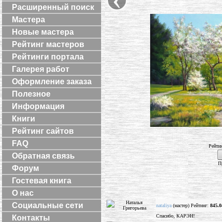
Расширенный поиск
Мастера
Новые мастера
Рейтинг мастеров
Рейтинги портала
Галерея работ
Оформление заказа
Полезное
Информация
Книги
Рейтинг сайтов
FAQ
Рейти
Обратная связь
П
Форум
Гостевая книга
О нас
Социальные сети
nataliya
(мастер) Рейтинг:
845.0
Спасибо, КАРЭН!
Контакты