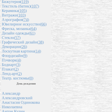
Бижутерия(
119
)
Текстиль (батик)(
107
)
Керамика(
105
)
Витражи(
103
)
Аэрография(
74
)
Ювелирное искусство(
66
)
Фреска, мозаика(
64
)
Дизайн одежды(
61
)
Стекло(
57
)
Графический дизайн(
38
)
Декорации(
26
)
Лоскутная картина(
14
)
Флордизайн(
9
)
Пэчворк(
4
)
Бодиарт(
3
)
Плакат(
2
)
Ленд-арт(
2
)
Театр. костюмы(
0
)
День рождения
Александр
Александровский
Анастасия Одинокова
Николаевна
Антон Кудин