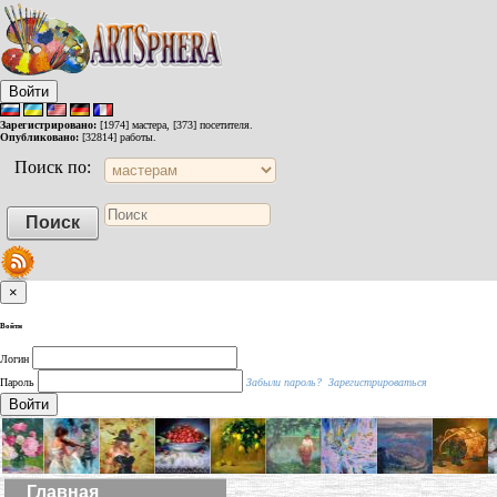
Войти
Зарегистрировано:
[1974] мастера, [373] посетителя.
Опубликовано:
[32814] работы.
Поиск по:
×
Войти
Логин
Пароль
Забыли пароль?
Зарегистрироваться
Войти
Главная