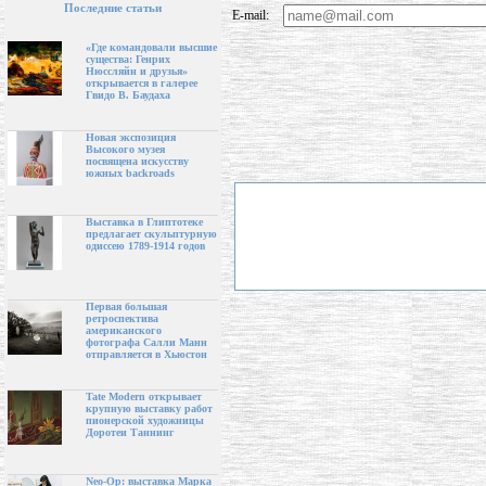
Последние статьи
E-mail:
«Где командовали высшие
существа: Генрих
Нюссляйн и друзья»
открывается в галерее
Гвидо В. Баудаха
Новая экспозиция
Высокого музея
посвящена искусству
южных backroads
Выставка в Глиптотеке
предлагает скульптурную
одиссею 1789-1914 годов
Первая большая
ретроспектива
американского
фотографа Салли Манн
отправляется в Хьюстон
Tate Modern открывает
крупную выставку работ
пионерской художницы
Доротеи Таннинг
Neo-Op: выставка Марка