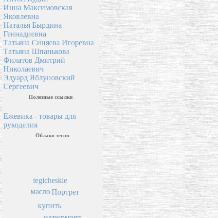
Инна Максимовская
Яковлевна
Наталья Бырдина
Геннадиевна
Татьяна Синяева Игоревна
Татьяна Шпанькова
Филатов Дмитрий
Николаевич
Эдуард Яблуновский
Сергеевич
Полезные ссылки
Ежевика - товары для
рукоделия
Облако тегов
tegicheskie
масло
Портрет
купить
натюрморт