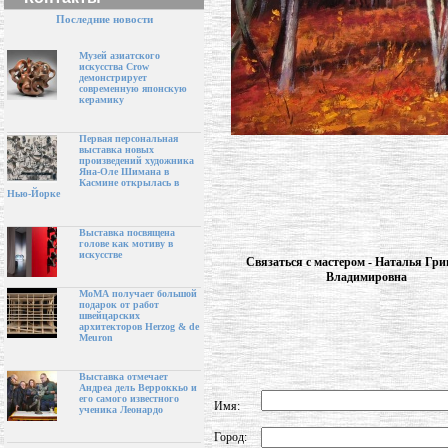
Последние новости
Музей азиатского
искусства Crow
демонстрирует
современную японскую
керамику
Первая персональная
выставка новых
произведений художника
Яна-Оле Шимана в
Касмине открылась в
Нью-Йорке
Выставка посвящена
голове как мотиву в
искусстве
Связаться с мастером - Наталья Гри
Владимировна
МоМА получает большой
подарок от работ
швейцарских
архитекторов Herzog & de
Meuron
Выставка отмечает
Андреа дель Верроккьо и
его самого известного
Имя:
ученика Леонардо
Город: