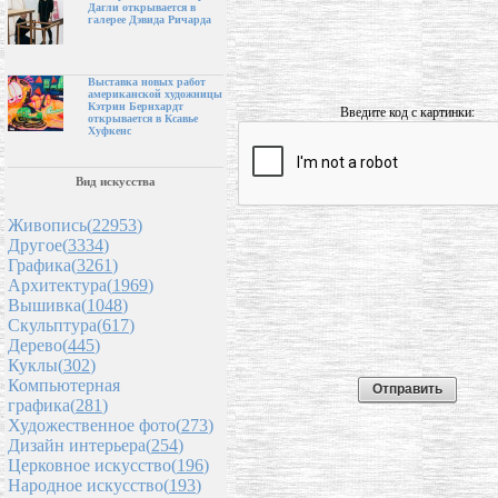
Дагли открывается в
галерее Дэвида Ричарда
Выставка новых работ
американской художницы
Кэтрин Бернхардт
Введите код с картинки:
открывается в Ксавье
Хуфкенс
Вид искусства
Живопись(
22953
)
Другое(
3334
)
Графика(
3261
)
Архитектура(
1969
)
Вышивка(
1048
)
Скульптура(
617
)
Дерево(
445
)
Куклы(
302
)
Компьютерная
графика(
281
)
Художественное фото(
273
)
Дизайн интерьера(
254
)
Церковное искусство(
196
)
Народное искусство(
193
)