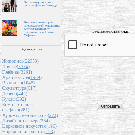
Дагли открывается в
галерее Дэвида Ричарда
Выставка новых работ
американской художницы
Кэтрин Бернхардт
Введите код с картинки:
открывается в Ксавье
Хуфкенс
Вид искусства
Живопись(
22953
)
Другое(
3334
)
Графика(
3261
)
Архитектура(
1969
)
Вышивка(
1048
)
Скульптура(
617
)
Дерево(
445
)
Куклы(
302
)
Компьютерная
графика(
281
)
Художественное фото(
273
)
Дизайн интерьера(
254
)
Церковное искусство(
196
)
Народное искусство(
193
)