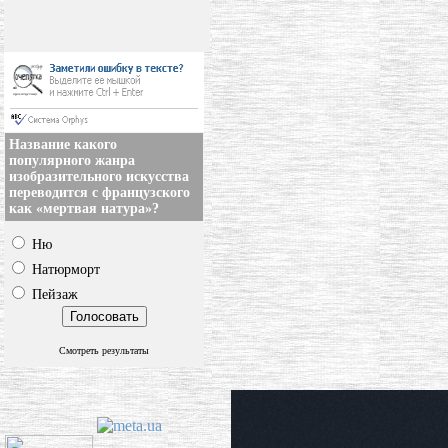
Название какого
популярного жанра
изобразительного искусства
переводится с французского
как «мертвая натура»?
Ню
Натюрморт
Пейзаж
Смотреть результаты