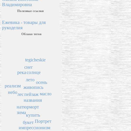
Владимировна
Полезные ссылки
Ежевика - товары для
рукоделия
Облако тегов
tegicheskie
снег
солнце
река
лето
осень
реализм
живопись
небо
масло
пейзаж
лес
названия
натюрморт
зима
купить
Портрет
букет
импрессионизм