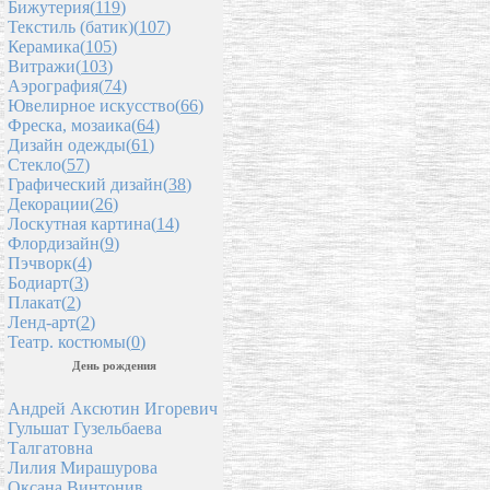
Бижутерия(
119
)
Текстиль (батик)(
107
)
Керамика(
105
)
Витражи(
103
)
Аэрография(
74
)
Ювелирное искусство(
66
)
Фреска, мозаика(
64
)
Дизайн одежды(
61
)
Стекло(
57
)
Графический дизайн(
38
)
Декорации(
26
)
Лоскутная картина(
14
)
Флордизайн(
9
)
Пэчворк(
4
)
Бодиарт(
3
)
Плакат(
2
)
Ленд-арт(
2
)
Театр. костюмы(
0
)
День рождения
Андрей Аксютин Игоревич
Гульшат Гузельбаева
Талгатовна
Лилия Мирашурова
Оксана Винтонив