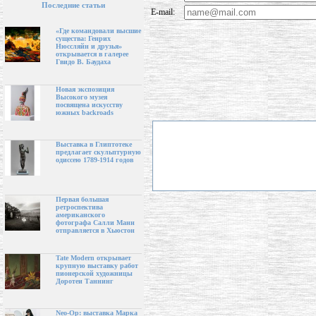
Последние статьи
E-mail:
«Где командовали высшие
существа: Генрих
Нюссляйн и друзья»
открывается в галерее
Гвидо В. Баудаха
Новая экспозиция
Высокого музея
посвящена искусству
южных backroads
Выставка в Глиптотеке
предлагает скульптурную
одиссею 1789-1914 годов
Первая большая
ретроспектива
американского
фотографа Салли Манн
отправляется в Хьюстон
Tate Modern открывает
крупную выставку работ
пионерской художницы
Доротеи Таннинг
Neo-Op: выставка Марка