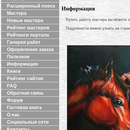
Расширенный поиск
Информация
Мастера
Купить работу мастера вы можете 
Новые мастера
Рейтинг мастеров
Подробности можно узнать на стра
Рейтинги портала
Галерея работ
Оформление заказа
Полезное
Информация
Книги
Рейтинг сайтов
FAQ
Обратная связь
Форум
Гостевая книга
О нас
Социальные сети
Контакты