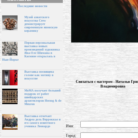
Последние новости
Музей азиатского
искусства Crow
демонстрирует
современную японскую
керамику
Первая персональная
выставка новых
произведений художника
Яна-Оле Шимана в
Касмине открылась в
Нью-Йорке
Выставка посвящена
голове как мотиву в
искусстве
Связаться с мастером - Наталья Гри
Владимировна
МоМА получает большой
подарок от работ
швейцарских
архитекторов Herzog & de
Meuron
Выставка отмечает
Андреа дель Верроккьо и
его самого известного
Имя:
ученика Леонардо
Город: