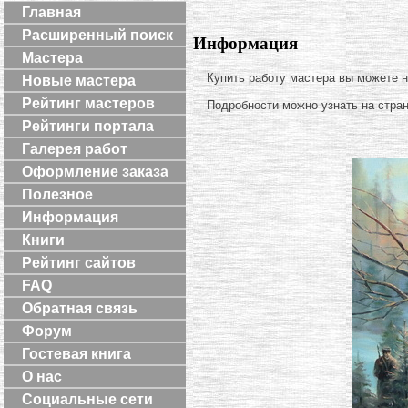
Главная
Расширенный поиск
Информация
Мастера
Купить работу мастера вы можете 
Новые мастера
Рейтинг мастеров
Подробности можно узнать на стра
Рейтинги портала
Галерея работ
Оформление заказа
Полезное
Информация
Книги
Рейтинг сайтов
FAQ
Обратная связь
Форум
Гостевая книга
О нас
Социальные сети