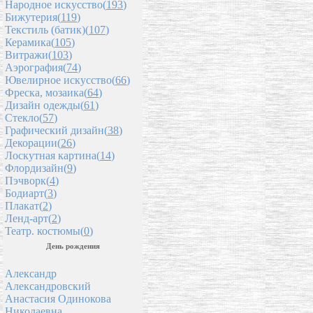
Народное искусство(
193
)
Бижутерия(
119
)
Текстиль (батик)(
107
)
Керамика(
105
)
Витражи(
103
)
Аэрография(
74
)
Ювелирное искусство(
66
)
Фреска, мозаика(
64
)
Дизайн одежды(
61
)
Стекло(
57
)
Графический дизайн(
38
)
Декорации(
26
)
Лоскутная картина(
14
)
Флордизайн(
9
)
Пэчворк(
4
)
Бодиарт(
3
)
Плакат(
2
)
Ленд-арт(
2
)
Театр. костюмы(
0
)
День рождения
Александр
Александровский
Анастасия Одинокова
Николаевна