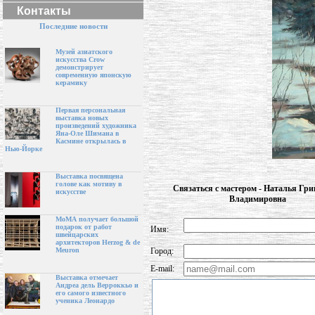
Контакты
Последние новости
Музей азиатского
искусства Crow
демонстрирует
современную японскую
керамику
Первая персональная
выставка новых
произведений художника
Яна-Оле Шимана в
Касмине открылась в
Нью-Йорке
Выставка посвящена
голове как мотиву в
Связаться с мастером - Наталья Гри
искусстве
Владимировна
МоМА получает большой
подарок от работ
Имя:
швейцарских
архитекторов Herzog & de
Город:
Meuron
E-mail:
Выставка отмечает
Андреа дель Верроккьо и
его самого известного
ученика Леонардо