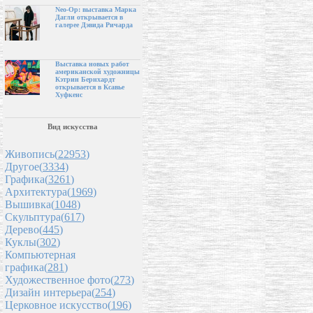
Neo-Op: выставка Марка
Дагли открывается в
галерее Дэвида Ричарда
Выставка новых работ
американской художницы
Кэтрин Бернхардт
открывается в Ксавье
Хуфкенс
Вид искусства
Живопись(
22953
)
Другое(
3334
)
Графика(
3261
)
Архитектура(
1969
)
Вышивка(
1048
)
Скульптура(
617
)
Дерево(
445
)
Куклы(
302
)
Компьютерная
графика(
281
)
Художественное фото(
273
)
Дизайн интерьера(
254
)
Церковное искусство(
196
)