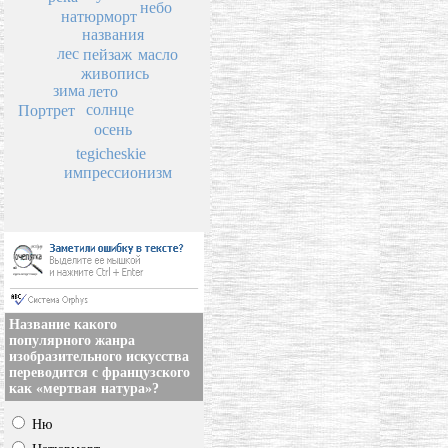
небо
натюрморт
названия
лес
пейзаж
масло
живопись
зима
лето
солнце
Портрет
осень
tegicheskie
импрессионизм
Название какого
популярного жанра
изобразительного искусства
переводится с французского
как «мертвая натура»?
Ню