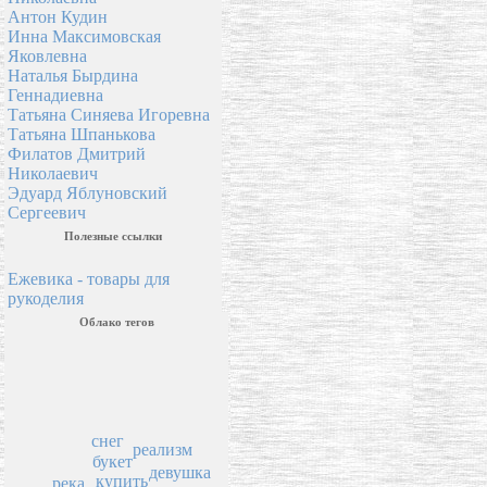
Антон Кудин
Инна Максимовская
Яковлевна
Наталья Бырдина
Геннадиевна
Татьяна Синяева Игоревна
Татьяна Шпанькова
Филатов Дмитрий
Николаевич
Эдуард Яблуновский
Сергеевич
Полезные ссылки
Ежевика - товары для
рукоделия
Облако тегов
снег
реализм
букет
девушка
купить
река