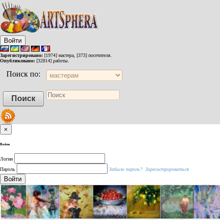
Войти
Зарегистрировано:
[1974] мастера, [373] посетителя.
Опубликовано:
[32814] работы.
Поиск по:
×
Войти
Логин
Пароль
Забыли пароль?
Зарегистрироваться
Войти