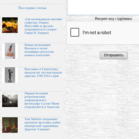
Последние статьи
Введите код с картинки:
«Где командовали высшие
существа: Генрих
Нюссляйн и друзья»
открывается в галерее
Гвидо В. Баудаха
Новая экспозиция
Высокого музея
посвящена искусству
южных backroads
Выставка в Глиптотеке
предлагает скульптурную
одиссею 1789-1914 годов
Первая большая
ретроспектива
американского
фотографа Салли Манн
отправляется в Хьюстон
Tate Modern открывает
крупную выставку работ
пионерской художницы
Доротеи Таннинг