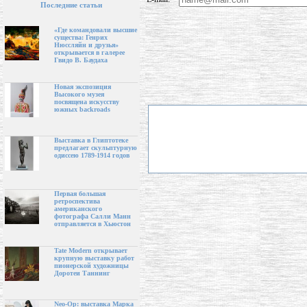
Последние статьи
«Где командовали высшие
существа: Генрих
Нюссляйн и друзья»
открывается в галерее
Гвидо В. Баудаха
Новая экспозиция
Высокого музея
посвящена искусству
южных backroads
Выставка в Глиптотеке
предлагает скульптурную
одиссею 1789-1914 годов
Первая большая
ретроспектива
американского
фотографа Салли Манн
отправляется в Хьюстон
Tate Modern открывает
крупную выставку работ
пионерской художницы
Доротеи Таннинг
Neo-Op: выставка Марка