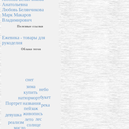
Анатольевна
Любовь Белянчикова
Марк Макаров
Владимирович
Полезные ссылки
Ежевика - товары для
рукоделия
Облако тегов
снег
зима
небо
купить
букет
натюрморт
названия
Портрет
река
пейзаж
живопись
девушка
лес
лето
реализм
солнце
масло