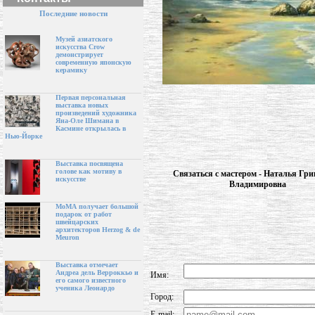
Последние новости
Музей азиатского
искусства Crow
демонстрирует
современную японскую
керамику
Первая персональная
выставка новых
произведений художника
Яна-Оле Шимана в
Касмине открылась в
Нью-Йорке
Выставка посвящена
голове как мотиву в
Связаться с мастером - Наталья Гри
искусстве
Владимировна
МоМА получает большой
подарок от работ
швейцарских
архитекторов Herzog & de
Meuron
Выставка отмечает
Андреа дель Верроккьо и
Имя:
его самого известного
ученика Леонардо
Город:
E-mail: