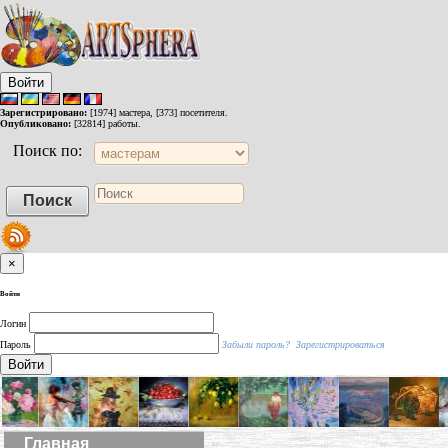
Войти
Зарегистрировано:
[1974] мастера, [373] посетителя.
Опубликовано:
[32814] работы.
Поиск по:
×
Войти
Логин
Пароль
Забыли пароль?
Зарегистрироваться
Войти
Главная