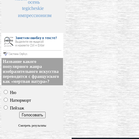
осень
tegicheskie
импрессионизм
Название какого
популярного жанра
изобразительного искусства
переводится с французского
как «мертвая натура»?
Ню
Натюрморт
Пейзаж
Смотреть результаты