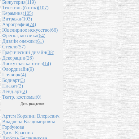
Бижутерия(
119
)
Текстиль (батик)(
107
)
Керамика(
105
)
Витражи(
103
)
Аэрография(
74
)
Ювелирное искусство(
66
)
Фреска, мозаика(
64
)
Дизайн одежды(
61
)
Стекло(
57
)
Графический дизайн(
38
)
Декорации(
26
)
Лоскутная картина(
14
)
Флордизайн(
9
)
Пэчворк(
4
)
Бодиарт(
3
)
Плакат(
2
)
Ленд-арт(
2
)
Театр. костюмы(
0
)
День рождения
Артем Коряпин Влерьевич
Владлена Владимировна
Горбунова
Дима Краснов
Любовь Белянчикова