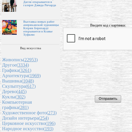
Дагли открывается в
галерее Дэвида Ричарда
Выставка новых работ
Введите код с картинки:
американской художницы
Кэтрин Бернхардт
открывается в Ксавье
Хуфкенс
Вид искусства
Живопись(
22953
)
Другое(
3334
)
Графика(
3261
)
Архитектура(
1969
)
Вышивка(
1048
)
Скульптура(
617
)
Дерево(
445
)
Куклы(
302
)
Компьютерная
графика(
281
)
Художественное фото(
273
)
Дизайн интерьера(
254
)
Церковное искусство(
196
)
Народное искусство(
193
)