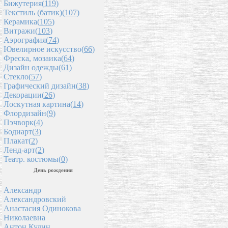
Бижутерия(
119
)
Текстиль (батик)(
107
)
Керамика(
105
)
Витражи(
103
)
Аэрография(
74
)
Ювелирное искусство(
66
)
Фреска, мозаика(
64
)
Дизайн одежды(
61
)
Стекло(
57
)
Графический дизайн(
38
)
Декорации(
26
)
Лоскутная картина(
14
)
Флордизайн(
9
)
Пэчворк(
4
)
Бодиарт(
3
)
Плакат(
2
)
Ленд-арт(
2
)
Театр. костюмы(
0
)
День рождения
Александр
Александровский
Анастасия Одинокова
Николаевна
Антон Кудин