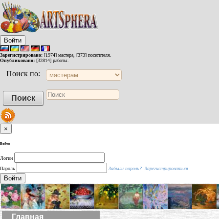
Войти
Зарегистрировано:
[1974] мастера, [373] посетителя.
Опубликовано:
[32814] работы.
Поиск по:
×
Войти
Логин
Пароль
Забыли пароль?
Зарегистрироваться
Войти
Главная