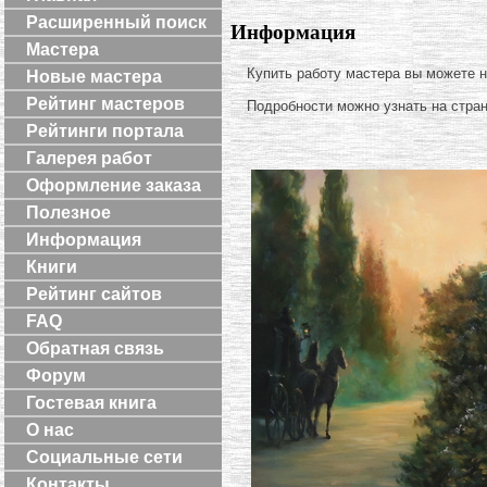
Расширенный поиск
Информация
Мастера
Купить работу мастера вы можете 
Новые мастера
Рейтинг мастеров
Подробности можно узнать на стра
Рейтинги портала
Галерея работ
Оформление заказа
Полезное
Информация
Книги
Рейтинг сайтов
FAQ
Обратная связь
Форум
Гостевая книга
О нас
Социальные сети
Контакты