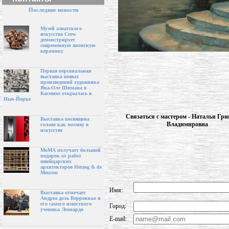
Последние новости
Музей азиатского
искусства Crow
демонстрирует
современную японскую
керамику
Первая персональная
выставка новых
произведений художника
Яна-Оле Шимана в
Касмине открылась в
Нью-Йорке
Связаться с мастером - Наталья Гри
Выставка посвящена
Владимировна
голове как мотиву в
искусстве
МоМА получает большой
подарок от работ
швейцарских
архитекторов Herzog & de
Meuron
Имя:
Выставка отмечает
Андреа дель Верроккьо и
его самого известного
Город:
ученика Леонардо
E-mail: