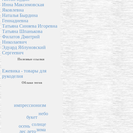
Инна Максимовская
Яковлевна
Наталья Бырдина
Геннадиевна
Татьяна Синяева Игоревна
Татьяна Шпанькова
Филатов Дмитрий
Николаевич
Эдуард Яблуновский
Сергеевич
Полезные ссылки
Ежевика - товары для
рукоделия
Облако тегов
импрессионизм
небо
букет
солнце
осень
зима
лето
лес