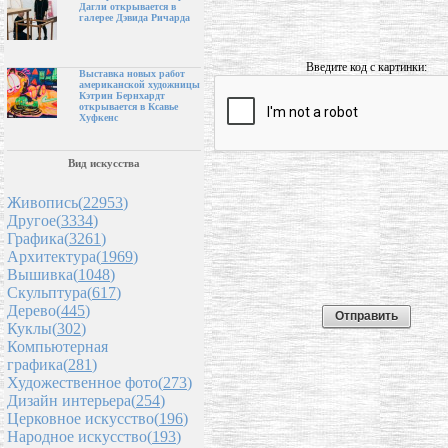
Дагли открывается в
галерее Дэвида Ричарда
Введите код с картинки:
Выставка новых работ
американской художницы
Кэтрин Бернхардт
открывается в Ксавье
Хуфкенс
Вид искусства
Живопись(
22953
)
Другое(
3334
)
Графика(
3261
)
Архитектура(
1969
)
Вышивка(
1048
)
Скульптура(
617
)
Дерево(
445
)
Куклы(
302
)
Компьютерная
графика(
281
)
Художественное фото(
273
)
Дизайн интерьера(
254
)
Церковное искусство(
196
)
Народное искусство(
193
)