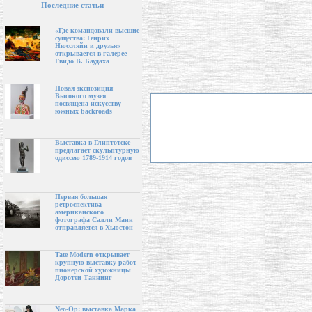
Последние статьи
«Где командовали высшие
существа: Генрих
Нюссляйн и друзья»
открывается в галерее
Гвидо В. Баудаха
Новая экспозиция
Высокого музея
посвящена искусству
южных backroads
Выставка в Глиптотеке
предлагает скульптурную
одиссею 1789-1914 годов
Первая большая
ретроспектива
американского
фотографа Салли Манн
отправляется в Хьюстон
Tate Modern открывает
крупную выставку работ
пионерской художницы
Доротеи Таннинг
Neo-Op: выставка Марка