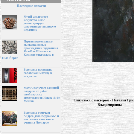
Последние новости
Музей азиатского
искусства Crow
демонстрирует
современную японскую
керамику
Первая персональная
выставка новых
произведений художника
Яна-Оле Шимана в
Касмине открылась в
Нью-Йорке
Выставка посвящена
голове как мотиву в
искусстве
МоМА получает большой
подарок от работ
швейцарских
архитекторов Herzog & de
Связаться с мастером - Наталья Гри
Meuron
Владимировна
Выставка отмечает
Андреа дель Верроккьо и
его самого известного
ученика Леонардо