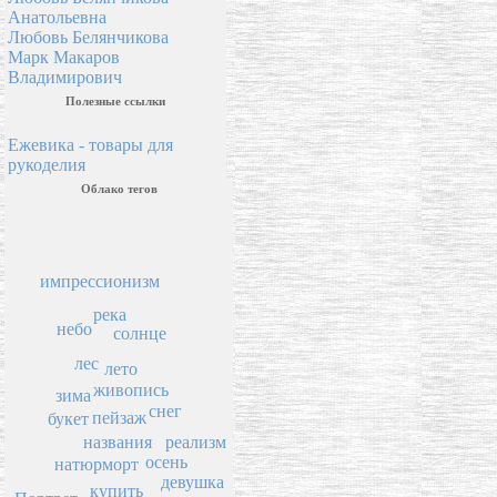
Анатольевна
Любовь Белянчикова
Марк Макаров
Владимирович
Полезные ссылки
Ежевика - товары для
рукоделия
Облако тегов
импрессионизм
река
небо
солнце
лес
лето
живопись
зима
снег
пейзаж
букет
названия
реализм
осень
натюрморт
девушка
купить