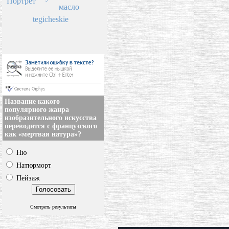
Портрет
масло
tegicheskie
Название какого
популярного жанра
изобразительного искусства
переводится с французского
как «мертвая натура»?
Ню
Натюрморт
Пейзаж
Смотреть результаты