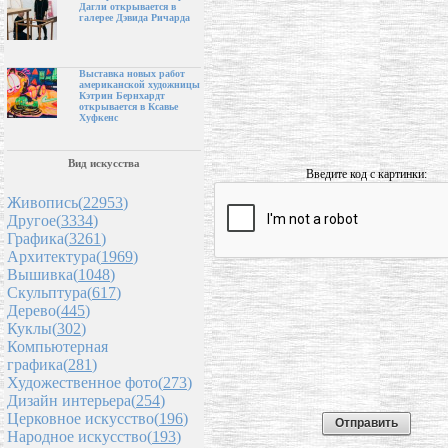
Дагли открывается в
галерее Дэвида Ричарда
Выставка новых работ
американской художницы
Кэтрин Бернхардт
открывается в Ксавье
Хуфкенс
Вид искусства
Введите код с картинки:
Живопись(
22953
)
Другое(
3334
)
Графика(
3261
)
Архитектура(
1969
)
Вышивка(
1048
)
Скульптура(
617
)
Дерево(
445
)
Куклы(
302
)
Компьютерная
графика(
281
)
Художественное фото(
273
)
Дизайн интерьера(
254
)
Церковное искусство(
196
)
Народное искусство(
193
)