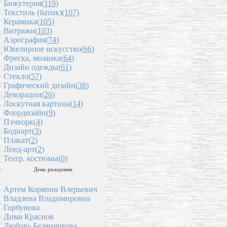
Бижутерия(
119
)
Текстиль (батик)(
107
)
Керамика(
105
)
Витражи(
103
)
Аэрография(
74
)
Ювелирное искусство(
66
)
Фреска, мозаика(
64
)
Дизайн одежды(
61
)
Стекло(
57
)
Графический дизайн(
38
)
Декорации(
26
)
Лоскутная картина(
14
)
Флордизайн(
9
)
Пэчворк(
4
)
Бодиарт(
3
)
Плакат(
2
)
Ленд-арт(
2
)
Театр. костюмы(
0
)
День рождения
Артем Коряпин Влерьевич
Владлена Владимировна
Горбунова
Дима Краснов
Любовь Белянчикова