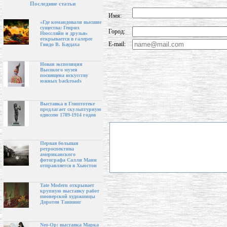
Последние статьи
Имя:
«Где командовали высшие
существа: Генрих
Город:
Нюссляйн и друзья»
открывается в галерее
E-mail:
Гвидо В. Баудаха
Новая экспозиция
Высокого музея
посвящена искусству
южных backroads
Выставка в Глиптотеке
предлагает скульптурную
одиссею 1789-1914 годов
Первая большая
ретроспектива
американского
фотографа Салли Манн
отправляется в Хьюстон
Tate Modern открывает
крупную выставку работ
пионерской художницы
Доротеи Таннинг
Neo-Op: выставка Марка