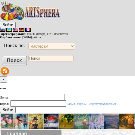
Войти
Зарегистрировано:
[1974] мастера, [373] посетителя.
Опубликовано:
[32814] работы.
Поиск по:
×
Войти
Логин
Пароль
Забыли пароль?
Зарегистрироваться
Войти
Главная