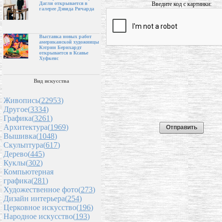
Введите код с картинки:
Дагли открывается в
галерее Дэвида Ричарда
Выставка новых работ
американской художницы
Кэтрин Бернхардт
открывается в Ксавье
Хуфкенс
Вид искусства
Живопись(
22953
)
Другое(
3334
)
Графика(
3261
)
Архитектура(
1969
)
Вышивка(
1048
)
Скульптура(
617
)
Дерево(
445
)
Куклы(
302
)
Компьютерная
графика(
281
)
Художественное фото(
273
)
Дизайн интерьера(
254
)
Церковное искусство(
196
)
Народное искусство(
193
)