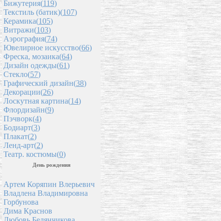
Бижутерия(
119
)
Текстиль (батик)(
107
)
Керамика(
105
)
Витражи(
103
)
Аэрография(
74
)
Ювелирное искусство(
66
)
Фреска, мозаика(
64
)
Дизайн одежды(
61
)
Стекло(
57
)
Графический дизайн(
38
)
Декорации(
26
)
Лоскутная картина(
14
)
Флордизайн(
9
)
Пэчворк(
4
)
Бодиарт(
3
)
Плакат(
2
)
Ленд-арт(
2
)
Театр. костюмы(
0
)
День рождения
Артем Коряпин Влерьевич
Владлена Владимировна
Горбунова
Дима Краснов
Любовь Белянчикова