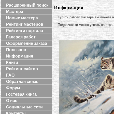
Расширенный поиск
Информация
Мастера
Купить работу мастера вы можете 
Новые мастера
Рейтинг мастеров
Подробности можно узнать на стра
Рейтинги портала
Галерея работ
Оформление заказа
Полезное
Информация
Книги
Рейтинг сайтов
FAQ
Обратная связь
Форум
Гостевая книга
О нас
Социальные сети
Контакты