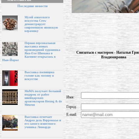
Последние новости
Музей азиатского
искусства Crow
демонстрирует
современную японскую
керамику
Первая персональная
выставка новых
произведений художника
Связаться с мастером - Наталья Гри
Яна-Оле Шимана в
Владимировна
Касмине открылась в
Нью-Йорке
Выставка посвящена
голове как мотиву в
искусстве
МоМА получает большой
подарок от работ
Имя:
швейцарских
архитекторов Herzog & de
Meuron
Город:
E-mail:
Выставка отмечает
Андреа дель Верроккьо и
его самого известного
ученика Леонардо