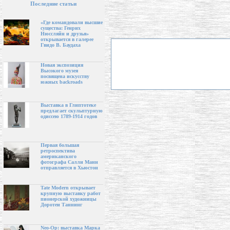
Последние статьи
«Где командовали высшие
существа: Генрих
Нюссляйн и друзья»
открывается в галерее
Гвидо В. Баудаха
Новая экспозиция
Высокого музея
посвящена искусству
южных backroads
Выставка в Глиптотеке
предлагает скульптурную
одиссею 1789-1914 годов
Первая большая
ретроспектива
американского
фотографа Салли Манн
отправляется в Хьюстон
Tate Modern открывает
крупную выставку работ
пионерской художницы
Доротеи Таннинг
Neo-Op: выставка Марка