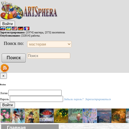
Войти
Зарегистрировано:
[1974] мастера, [373] посетителя.
Опубликовано:
[32814] работы.
Поиск по:
×
Войти
Логин
Пароль
Забыли пароль?
Зарегистрироваться
Войти
Главная