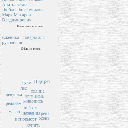
Анатольевна
Любовь Белянчикова
Марк Макаров
Владимирович
Полезные ссылки
Ежевика - товары для
рукоделия
Облако тегов
Портрет
букет
лес
солнце
девушка
лето
зима
живопись
реализм
пейзаж
масло
названия
река
осень
натюрморт
купить