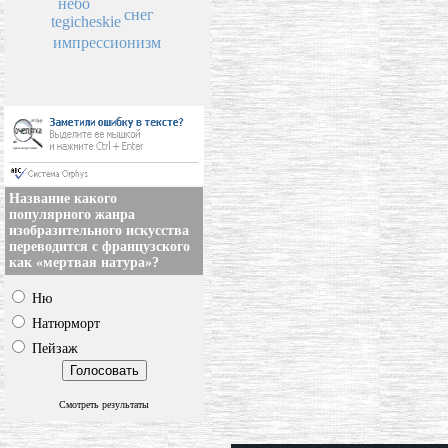
небо
снег
tegicheskie
импрессионизм
Название какого
популярного жанра
изобразительного искусства
переводится с французского
как «мертвая натура»?
Ню
Натюрморт
Пейзаж
Смотреть результаты