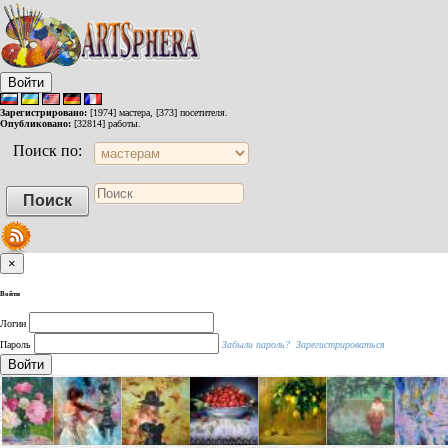
Войти
Зарегистрировано:
[1974] мастера, [373] посетителя.
Опубликовано:
[32814] работы.
Поиск по:
×
Войти
Логин
Пароль
Забыли пароль?
Зарегистрироваться
Войти