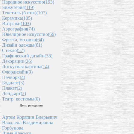
Народное искусство(
193
)
Бижутерия(
119
)
Текстиль (батик)(
107
)
Керамика(
105
)
Витражи(
103
)
Аэрография(
74
)
Ювелирное искусство(
66
)
Фреска, мозаика(
64
)
Дизайн одежды(
61
)
Стекло(
57
)
Графический дизайн(
38
)
Декорации(
26
)
Лоскутная картина(
14
)
Флордизайн(
9
)
Пэчворк(
4
)
Бодиарт(
3
)
Плакат(
2
)
Ленд-арт(
2
)
Театр. костюмы(
0
)
День рождения
Артем Коряпин Влерьевич
Владлена Владимировна
Горбунова
Дима Краснов