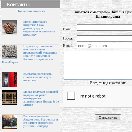
Контакты
Последние новости
Связаться с мастером - Наталья Гри
Владимировна
Музей азиатского
искусства Crow
демонстрирует
Имя:
современную японскую
керамику
Город:
E-mail:
Первая персональная
выставка новых
произведений художника
Яна-Оле Шимана в
Касмине открылась в
Нью-Йорке
Выставка посвящена
голове как мотиву в
искусстве
Введите код с картинки:
МоМА получает большой
подарок от работ
швейцарских
архитекторов Herzog & de
Meuron
Выставка отмечает
Андреа дель Верроккьо и
его самого известного
ученика Леонардо