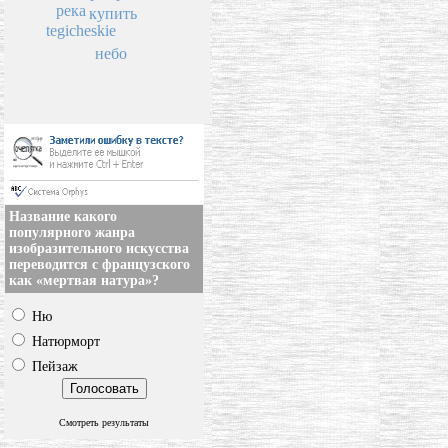
река
купить
tegicheskie
небо
Название какого
популярного жанра
изобразительного искусства
переводится с французского
как «мертвая натура»?
Ню
Натюрморт
Пейзаж
Смотреть результаты