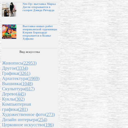
Neo-Op: выставка Марка
Дагли открывается в
галерее Дэвида Ричарда
Выставка новых работ
американской художницы
Кэтрин Бернхардт
открывается в Ксавье
Хуфкенс
Вид искусства
Живопись(
22953
)
Другое(
3334
)
Графика(
3261
)
Архитектура(
1969
)
Вышивка(
1048
)
Скульптура(
617
)
Дерево(
445
)
Куклы(
302
)
Компьютерная
графика(
281
)
Художественное фото(
273
)
Дизайн интерьера(
254
)
Церковное искусство(
196
)