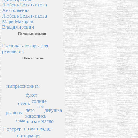
Любовь Белянчикова
Анатольевна
Любовь Белянчикова
Марк Макаров
Владимирович
Полезные ссылки
Ежевика - товары для
рукоделия
Облако тегов
импрессионизм
букет
солнце
осень
лес
лето
девушка
реализм
живопись
зима
масло
пейзаж
названия
снег
Портрет
натюрморт