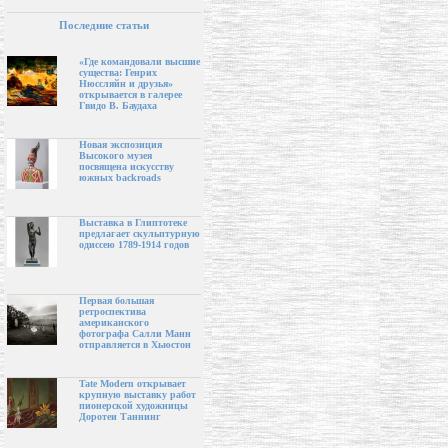
Последние статьи
«Где командовали высшие
существа: Генрих
Нюссляйн и друзья»
открывается в галерее
Гвидо В. Баудаха
Новая экспозиция
Высокого музея
посвящена искусству
южных backroads
Выставка в Глиптотеке
предлагает скульптурную
одиссею 1789-1914 годов
Первая большая
ретроспектива
американского
фотографа Салли Манн
отправляется в Хьюстон
Tate Modern открывает
крупную выставку работ
пионерской художницы
Доротеи Таннинг