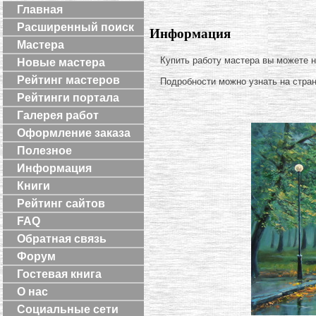
Главная
Расширенный поиск
Информация
Мастера
Купить работу мастера вы можете 
Новые мастера
Рейтинг мастеров
Подробности можно узнать на стра
Рейтинги портала
Галерея работ
Оформление заказа
Полезное
Информация
Книги
Рейтинг сайтов
FAQ
Обратная связь
Форум
Гостевая книга
О нас
Социальные сети