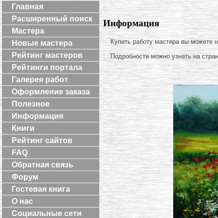
Главная
Расширенный поиск
Информация
Мастера
Купить работу мастера вы можете 
Новые мастера
Рейтинг мастеров
Подробности можно узнать на стра
Рейтинги портала
Галерея работ
Оформление заказа
Полезное
Информация
Книги
Рейтинг сайтов
FAQ
Обратная связь
Форум
Гостевая книга
О нас
Социальные сети