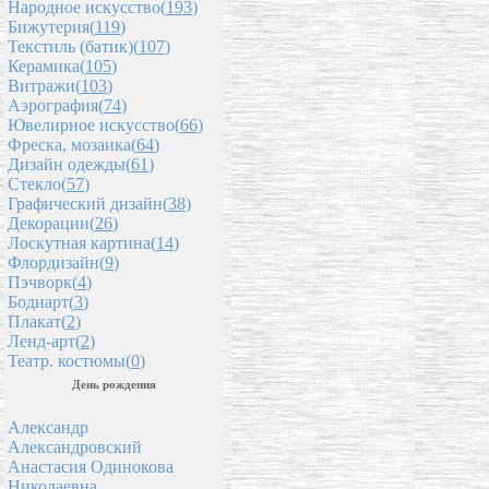
Народное искусство(
193
)
Бижутерия(
119
)
Текстиль (батик)(
107
)
Керамика(
105
)
Витражи(
103
)
Аэрография(
74
)
Ювелирное искусство(
66
)
Фреска, мозаика(
64
)
Дизайн одежды(
61
)
Стекло(
57
)
Графический дизайн(
38
)
Декорации(
26
)
Лоскутная картина(
14
)
Флордизайн(
9
)
Пэчворк(
4
)
Бодиарт(
3
)
Плакат(
2
)
Ленд-арт(
2
)
Театр. костюмы(
0
)
День рождения
Александр
Александровский
Анастасия Одинокова
Николаевна