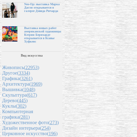
Neo-Op: выставка Марка
Дагли открывается в
галерее Дэвида Ричарда
Выставка новых работ
американской художницы
Кэтрин Бернхардт
открывается в Ксавье
Хуфкенс
Вид искусства
Живопись(
22953
)
Другое(
3334
)
Графика(
3261
)
Архитектура(
1969
)
Вышивка(
1048
)
Скульптура(
617
)
Дерево(
445
)
Куклы(
302
)
Компьютерная
графика(
281
)
Художественное фото(
273
)
Дизайн интерьера(
254
)
Церковное искусство(
196
)