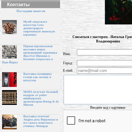
Контакты
Последние новости
Музей азиатского
искусства Crow
демонстрирует
современную японскую
керамику
Связаться с мастером - Наталья Гри
Владимировна
Первая персональная
выставка новых
произведений художника
Имя:
Яна-Оле Шимана в
Касмине открылась в
Нью-Йорке
Город:
E-mail:
Выставка посвящена
голове как мотиву в
искусстве
МоМА получает большой
подарок от работ
швейцарских
архитекторов Herzog & de
Meuron
Введите код с картинки:
Выставка отмечает
Андреа дель Верроккьо и
его самого известного
ученика Леонардо