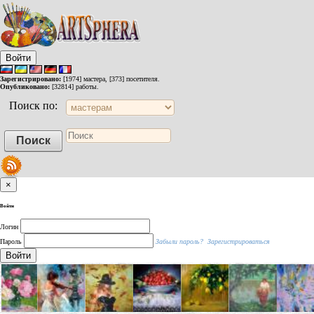
Войти
Зарегистрировано:
[1974] мастера, [373] посетителя.
Опубликовано:
[32814] работы.
Поиск по:
×
Войти
Логин
Пароль
Забыли пароль?
Зарегистрироваться
Войти