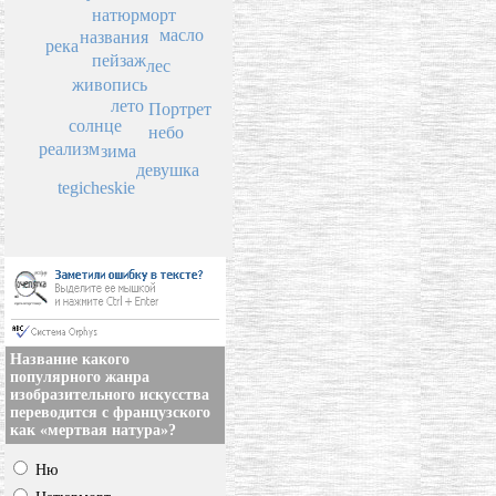
натюрморт
масло
названия
река
пейзаж
лес
живопись
лето
Портрет
солнце
небо
реализм
зима
девушка
tegicheskie
Название какого
популярного жанра
изобразительного искусства
переводится с французского
как «мертвая натура»?
Ню