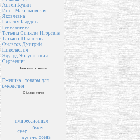
Антон Кудин
Инна Максимовская
Яковлевна
Наталья Бырдина
Геннадиевна
Татьяна Синяева Игоревна
Татьяна Шпанькова
Филатов Дмитрий
Николаевич
Эдуард Яблуновский
Сергеевич
Полезные ссылки
Ежевика - товары для
рукоделия
Облако тегов
импрессионизм
букет
снег
осень
купить