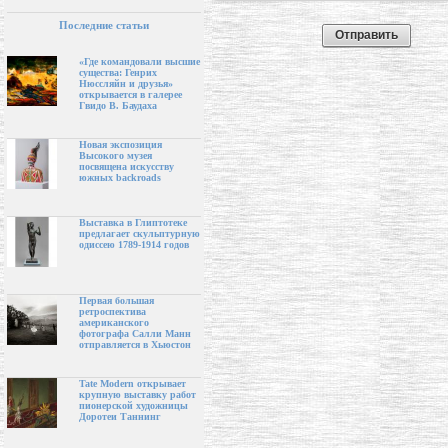
Последние статьи
«Где командовали высшие
существа: Генрих
Нюссляйн и друзья»
открывается в галерее
Гвидо В. Баудаха
Новая экспозиция
Высокого музея
посвящена искусству
южных backroads
Выставка в Глиптотеке
предлагает скульптурную
одиссею 1789-1914 годов
Первая большая
ретроспектива
американского
фотографа Салли Манн
отправляется в Хьюстон
Tate Modern открывает
крупную выставку работ
пионерской художницы
Доротеи Таннинг