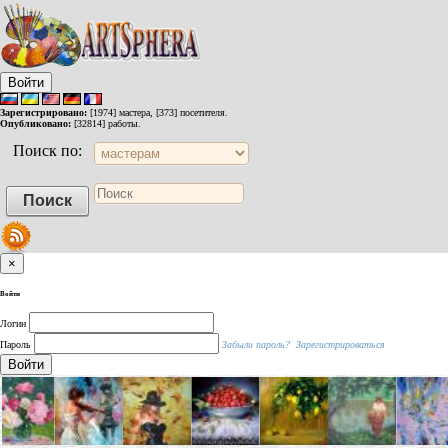
Войти
Зарегистрировано:
[1974] мастера, [373] посетителя.
Опубликовано:
[32814] работы.
Поиск по:
×
Войти
Логин
Пароль
Забыли пароль?
Зарегистрироваться
Войти