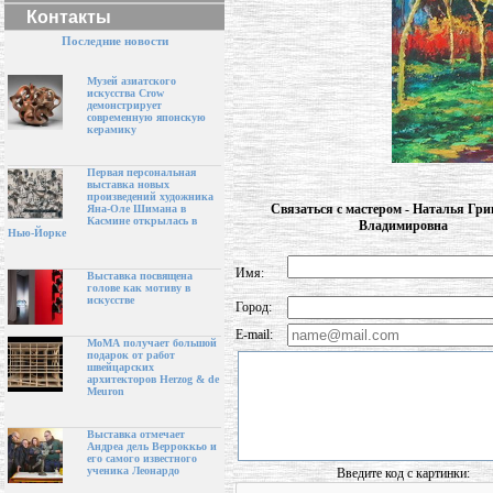
Контакты
Последние новости
Музей азиатского
искусства Crow
демонстрирует
современную японскую
керамику
Первая персональная
выставка новых
произведений художника
Связаться с мастером - Наталья Гри
Яна-Оле Шимана в
Касмине открылась в
Владимировна
Нью-Йорке
Имя:
Выставка посвящена
голове как мотиву в
искусстве
Город:
E-mail:
МоМА получает большой
подарок от работ
швейцарских
архитекторов Herzog & de
Meuron
Выставка отмечает
Андреа дель Верроккьо и
его самого известного
ученика Леонардо
Введите код с картинки: