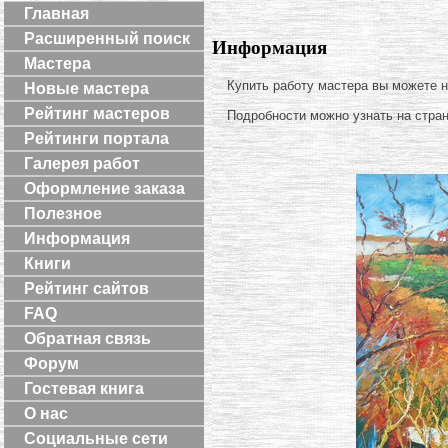
Главная
Расширенный поиск
Информация
Мастера
Купить работу мастера вы можете 
Новые мастера
Рейтинг мастеров
Подробности можно узнать на стра
Рейтинги портала
Галерея работ
Оформление заказа
Полезное
Информация
Книги
Рейтинг сайтов
FAQ
Обратная связь
Форум
Гостевая книга
О нас
Социальные сети