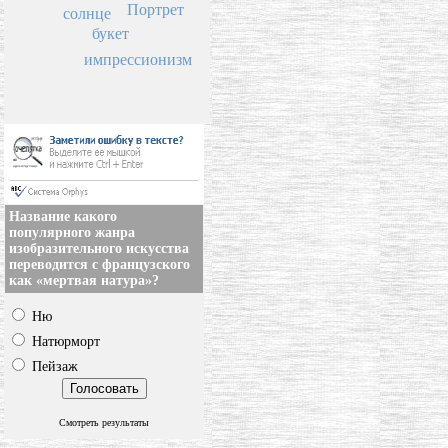
Портрет
солнце
букет
импрессионизм
Название какого
популярного жанра
изобразительного искусства
переводится с французского
как «мертвая натура»?
Ню
Натюрморт
Пейзаж
Смотреть результаты