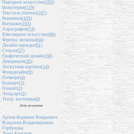
Народное искусство(
193
)
Бижутерия(
119
)
Текстиль (батик)(
107
)
Керамика(
105
)
Витражи(
103
)
Аэрография(
74
)
Ювелирное искусство(
66
)
Фреска, мозаика(
64
)
Дизайн одежды(
61
)
Стекло(
57
)
Графический дизайн(
38
)
Декорации(
26
)
Лоскутная картина(
14
)
Флордизайн(
9
)
Пэчворк(
4
)
Бодиарт(
3
)
Плакат(
2
)
Ленд-арт(
2
)
Театр. костюмы(
0
)
День рождения
Артем Коряпин Влерьевич
Владлена Владимировна
Горбунова
Дима Краснов