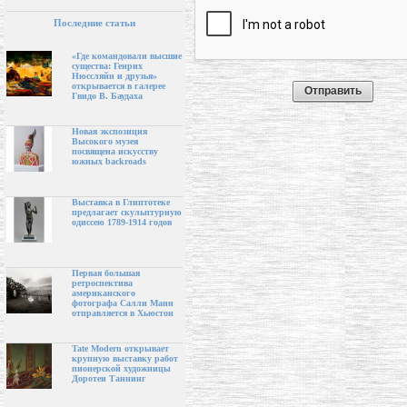
Последние статьи
«Где командовали высшие
существа: Генрих
Нюссляйн и друзья»
открывается в галерее
Гвидо В. Баудаха
Новая экспозиция
Высокого музея
посвящена искусству
южных backroads
Выставка в Глиптотеке
предлагает скульптурную
одиссею 1789-1914 годов
Первая большая
ретроспектива
американского
фотографа Салли Манн
отправляется в Хьюстон
Tate Modern открывает
крупную выставку работ
пионерской художницы
Доротеи Таннинг