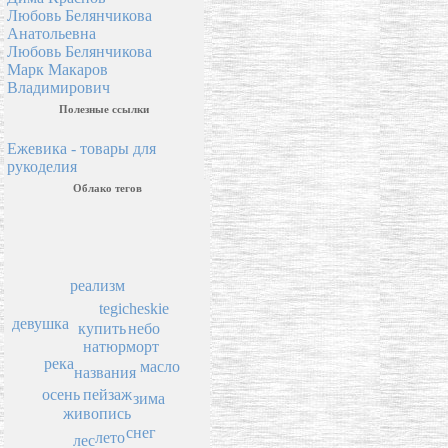
Любовь Белянчикова
Анатольевна
Любовь Белянчикова
Марк Макаров
Владимирович
Полезные ссылки
Ежевика - товары для
рукоделия
Облако тегов
реализм
tegicheskie
девушка
купить
небо
натюрморт
река
масло
названия
пейзаж
осень
зима
живопись
снег
лето
лес