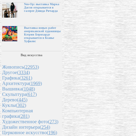
Neo-Op: выставка Марка
Дагли открывается в
галерее Дэвида Ричарда
Выставка новых работ
американской художницы
Кэтрин Бернхардт
открывается в Ксавье
Хуфкенс
Вид искусства
Живопись(
22953
)
Другое(
3334
)
Графика(
3261
)
Архитектура(
1969
)
Вышивка(
1048
)
Скульптура(
617
)
Дерево(
445
)
Куклы(
302
)
Компьютерная
графика(
281
)
Художественное фото(
273
)
Дизайн интерьера(
254
)
Церковное искусство(
196
)