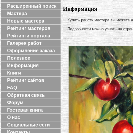
Расширенный поиск
Информация
Мастера
Купить работу мастера вы можете 
Новые мастера
Рейтинг мастеров
Подробности можно узнать на стра
Рейтинги портала
Галерея работ
Оформление заказа
Полезное
Информация
Книги
Рейтинг сайтов
FAQ
Обратная связь
Форум
Гостевая книга
О нас
Социальные сети
Контакты