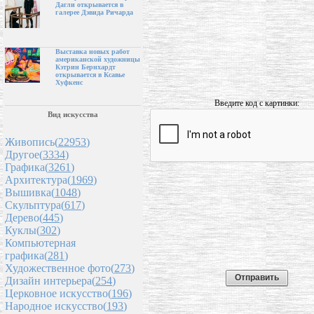
Дагли открывается в
галерее Дэвида Ричарда
Выставка новых работ
американской художницы
Кэтрин Бернхардт
открывается в Ксавье
Хуфкенс
Введите код с картинки:
Вид искусства
Живопись(
22953
)
Другое(
3334
)
Графика(
3261
)
Архитектура(
1969
)
Вышивка(
1048
)
Скульптура(
617
)
Дерево(
445
)
Куклы(
302
)
Компьютерная
графика(
281
)
Художественное фото(
273
)
Дизайн интерьера(
254
)
Церковное искусство(
196
)
Народное искусство(
193
)