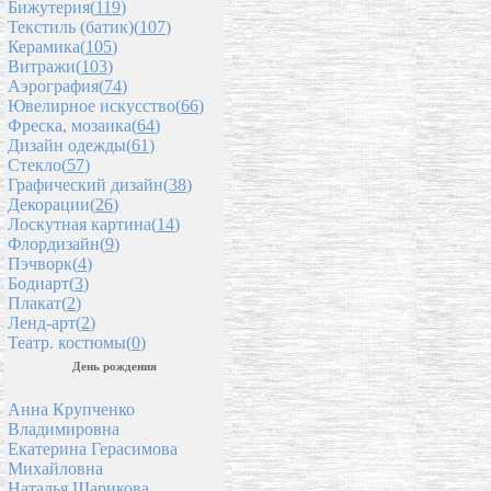
Бижутерия(
119
)
Текстиль (батик)(
107
)
Керамика(
105
)
Витражи(
103
)
Аэрография(
74
)
Ювелирное искусство(
66
)
Фреска, мозаика(
64
)
Дизайн одежды(
61
)
Стекло(
57
)
Графический дизайн(
38
)
Декорации(
26
)
Лоскутная картина(
14
)
Флордизайн(
9
)
Пэчворк(
4
)
Бодиарт(
3
)
Плакат(
2
)
Ленд-арт(
2
)
Театр. костюмы(
0
)
День рождения
Анна Крупченко
Владимировна
Екатерина Герасимова
Михайловна
Наталья Шарикова