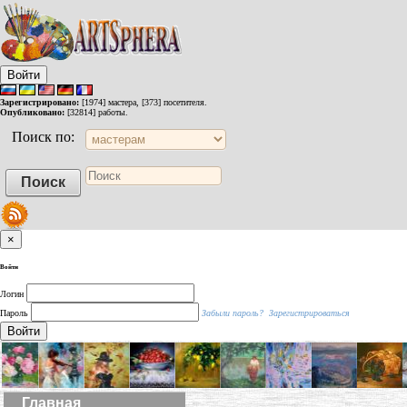
Войти
Зарегистрировано:
[1974] мастера, [373] посетителя.
Опубликовано:
[32814] работы.
Поиск по:
×
Войти
Логин
Пароль
Забыли пароль?
Зарегистрироваться
Войти
Главная