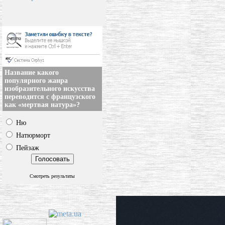
Название какого
популярного жанра
изобразительного искусства
переводится с французского
как «мертвая натура»?
Ню
Натюрморт
Пейзаж
Смотреть результаты