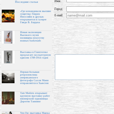
Имя:
Последние статьи
Город:
«Где командовали высшие
существа: Генрих
E-mail:
Нюссляйн и друзья»
открывается в галерее
Гвидо В. Баудаха
Новая экспозиция
Высокого музея
посвящена искусству
южных backroads
Выставка в Глиптотеке
предлагает скульптурную
одиссею 1789-1914 годов
Первая большая
ретроспектива
американского
фотографа Салли Манн
отправляется в Хьюстон
Tate Modern открывает
крупную выставку работ
пионерской художницы
Доротеи Таннинг
Neo-Op: выставка Марка