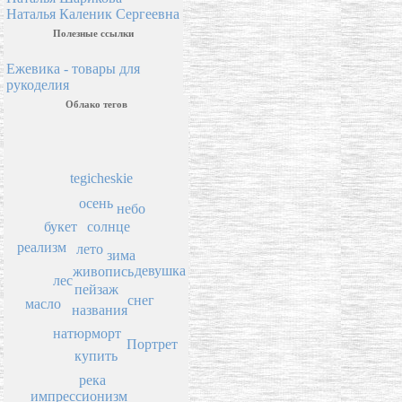
Наталья Каленик Сергеевна
Полезные ссылки
Ежевика - товары для
рукоделия
Облако тегов
tegicheskie
осень
небо
солнце
букет
реализм
лето
зима
девушка
живопись
лес
пейзаж
снег
масло
названия
натюрморт
Портрет
купить
река
импрессионизм