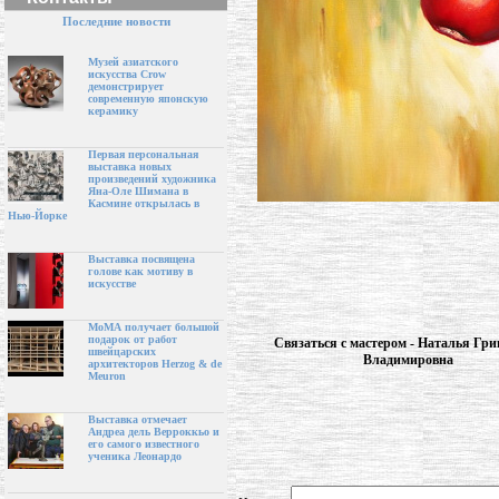
Последние новости
Музей азиатского
искусства Crow
демонстрирует
современную японскую
керамику
Первая персональная
выставка новых
произведений художника
Яна-Оле Шимана в
Касмине открылась в
Нью-Йорке
Выставка посвящена
голове как мотиву в
искусстве
МоМА получает большой
подарок от работ
Связаться с мастером - Наталья Гри
швейцарских
Владимировна
архитекторов Herzog & de
Meuron
Выставка отмечает
Андреа дель Верроккьо и
его самого известного
ученика Леонардо