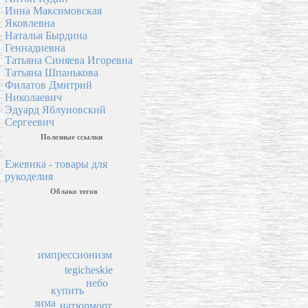
Инна Максимовская
Яковлевна
Наталья Бырдина
Геннадиевна
Татьяна Синяева Игоревна
Татьяна Шпанькова
Филатов Дмитрий
Николаевич
Эдуард Яблуновский
Сергеевич
Полезные ссылки
Ежевика - товары для
рукоделия
Облако тегов
импрессионизм
tegicheskie
небо
купить
зима
натюрморт