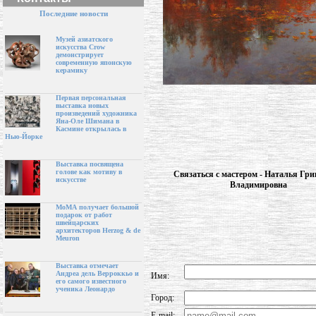
Последние новости
Музей азиатского
искусства Crow
демонстрирует
современную японскую
керамику
Первая персональная
выставка новых
произведений художника
Яна-Оле Шимана в
Касмине открылась в
Нью-Йорке
Выставка посвящена
голове как мотиву в
Связаться с мастером - Наталья Гри
искусстве
Владимировна
МоМА получает большой
подарок от работ
швейцарских
архитекторов Herzog & de
Meuron
Выставка отмечает
Андреа дель Верроккьо и
Имя:
его самого известного
ученика Леонардо
Город:
E-mail: