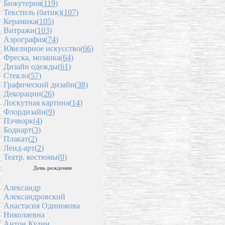
Бижутерия(
119
)
Текстиль (батик)(
107
)
Керамика(
105
)
Витражи(
103
)
Аэрография(
74
)
Ювелирное искусство(
66
)
Фреска, мозаика(
64
)
Дизайн одежды(
61
)
Стекло(
57
)
Графический дизайн(
38
)
Декорации(
26
)
Лоскутная картина(
14
)
Флордизайн(
9
)
Пэчворк(
4
)
Бодиарт(
3
)
Плакат(
2
)
Ленд-арт(
2
)
Театр. костюмы(
0
)
День рождения
Александр
Александровский
Анастасия Одинокова
Николаевна
Антон Кудин