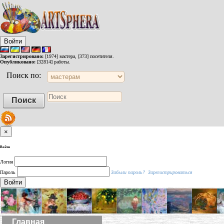
Войти
Зарегистрировано:
[1974] мастера, [373] посетителя.
Опубликовано:
[32814] работы.
Поиск по:
×
Войти
Логин
Пароль
Забыли пароль?
Зарегистрироваться
Войти
Главная