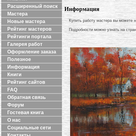
Расширенный поиск
Информация
Мастера
Купить работу мастера вы можете 
Новые мастера
Рейтинг мастеров
Подробности можно узнать на стра
Рейтинги портала
Галерея работ
Оформление заказа
Полезное
Информация
Книги
Рейтинг сайтов
FAQ
Обратная связь
Форум
Гостевая книга
О нас
Социальные сети
Контакты