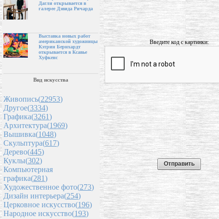
Дагли открывается в
галерее Дэвида Ричарда
Выставка новых работ
Введите код с картинки:
американской художницы
Кэтрин Бернхардт
открывается в Ксавье
Хуфкенс
Вид искусства
Живопись(
22953
)
Другое(
3334
)
Графика(
3261
)
Архитектура(
1969
)
Вышивка(
1048
)
Скульптура(
617
)
Дерево(
445
)
Куклы(
302
)
Компьютерная
графика(
281
)
Художественное фото(
273
)
Дизайн интерьера(
254
)
Церковное искусство(
196
)
Народное искусство(
193
)