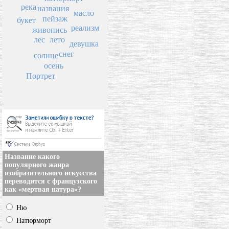
река
названия
масло
пейзаж
букет
реализм
живопись
лес
лето
девушка
снег
солнце
осень
Портрет
Название какого
популярного жанра
изобразительного искусства
переводится с французского
как «мертвая натура»?
Ню
Натюрморт