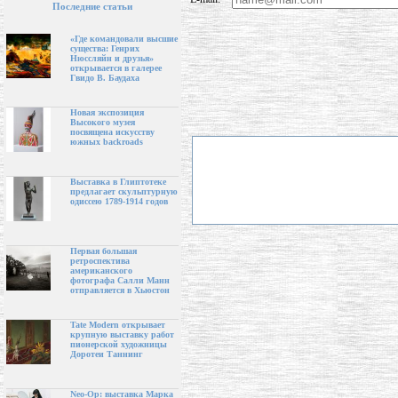
Последние статьи
«Где командовали высшие
существа: Генрих
Нюссляйн и друзья»
открывается в галерее
Гвидо В. Баудаха
Новая экспозиция
Высокого музея
посвящена искусству
южных backroads
Выставка в Глиптотеке
предлагает скульптурную
одиссею 1789-1914 годов
Первая большая
ретроспектива
американского
фотографа Салли Манн
отправляется в Хьюстон
Tate Modern открывает
крупную выставку работ
пионерской художницы
Доротеи Таннинг
Neo-Op: выставка Марка