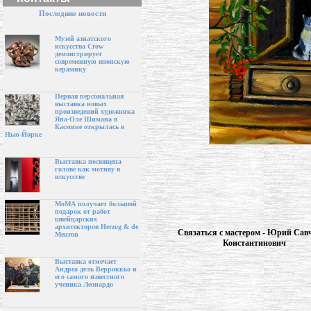
Последние новости
Музей азиатского
искусства Crow
демонстрирует
современную японскую
керамику
Первая персональная
выставка новых
произведений художника
Яна-Оле Шимана в
Касмине открылась в
Нью-Йорке
Выставка посвящена
голове как мотиву в
искусстве
МоМА получает большой
подарок от работ
швейцарских
архитекторов Herzog & de
Связаться с мастером - Юрий Cав
Meuron
Константинович
Выставка отмечает
Андреа дель Верроккьо и
его самого известного
ученика Леонардо