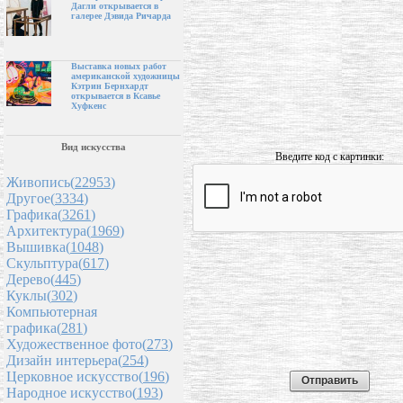
Дагли открывается в
галерее Дэвида Ричарда
Выставка новых работ
американской художницы
Кэтрин Бернхардт
открывается в Ксавье
Хуфкенс
Вид искусства
Введите код с картинки:
Живопись(
22953
)
Другое(
3334
)
Графика(
3261
)
Архитектура(
1969
)
Вышивка(
1048
)
Скульптура(
617
)
Дерево(
445
)
Куклы(
302
)
Компьютерная
графика(
281
)
Художественное фото(
273
)
Дизайн интерьера(
254
)
Церковное искусство(
196
)
Народное искусство(
193
)