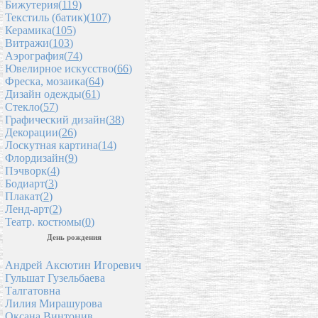
Бижутерия(
119
)
Текстиль (батик)(
107
)
Керамика(
105
)
Витражи(
103
)
Аэрография(
74
)
Ювелирное искусство(
66
)
Фреска, мозаика(
64
)
Дизайн одежды(
61
)
Стекло(
57
)
Графический дизайн(
38
)
Декорации(
26
)
Лоскутная картина(
14
)
Флордизайн(
9
)
Пэчворк(
4
)
Бодиарт(
3
)
Плакат(
2
)
Ленд-арт(
2
)
Театр. костюмы(
0
)
День рождения
Андрей Аксютин Игоревич
Гульшат Гузельбаева
Талгатовна
Лилия Мирашурова
Оксана Винтонив