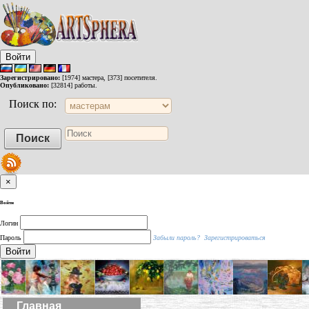
Войти
Зарегистрировано:
[1974] мастера, [373] посетителя.
Опубликовано:
[32814] работы.
Поиск по:
×
Войти
Логин
Пароль
Забыли пароль?
Зарегистрироваться
Войти
Главная