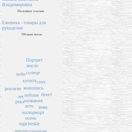
Владимировна
Полезные ссылки
Ежевика - товары для
рукоделия
Облако тегов
Портрет
масло
солнце
небо
купить
снег
живопись
реализм
букет
пейзаж
лес
названия
река
лето
зима
натюрморт
осень
tegicheskie
импрессионизм