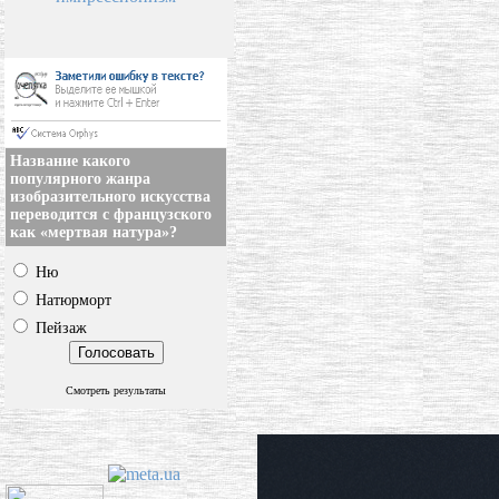
Название какого
популярного жанра
изобразительного искусства
переводится с французского
как «мертвая натура»?
Ню
Натюрморт
Пейзаж
Смотреть результаты