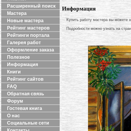
Расширенный поиск
Информация
Мастера
Купить работу мастера вы можете 
Новые мастера
Рейтинг мастеров
Подробности можно узнать на стра
Рейтинги портала
Галерея работ
Оформление заказа
Полезное
Информация
Книги
Рейтинг сайтов
FAQ
Обратная связь
Форум
Гостевая книга
О нас
Социальные сети
Контакты