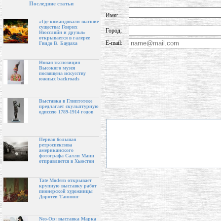
Последние статьи
Имя:
«Где командовали высшие
существа: Генрих
Город:
Нюссляйн и друзья»
открывается в галерее
E-mail:
Гвидо В. Баудаха
Новая экспозиция
Высокого музея
посвящена искусству
южных backroads
Выставка в Глиптотеке
предлагает скульптурную
одиссею 1789-1914 годов
Первая большая
ретроспектива
американского
фотографа Салли Манн
отправляется в Хьюстон
Tate Modern открывает
крупную выставку работ
пионерской художницы
Доротеи Таннинг
Neo-Op: выставка Марка