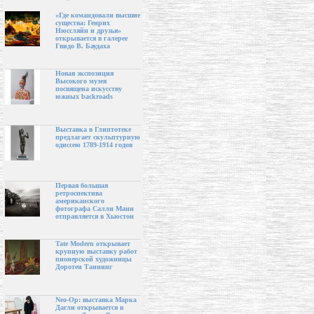
«Где командовали высшие
существа: Генрих
Нюссляйн и друзья»
открывается в галерее
Гвидо В. Баудаха
Новая экспозиция
Высокого музея
посвящена искусству
южных backroads
Выставка в Глиптотеке
предлагает скульптурную
одиссею 1789-1914 годов
Первая большая
ретроспектива
американского
фотографа Салли Манн
отправляется в Хьюстон
Tate Modern открывает
крупную выставку работ
пионерской художницы
Доротеи Таннинг
Neo-Op: выставка Марка
Дагли открывается в