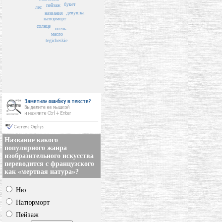
букет
пейзаж
лес
девушка
названия
натюрморт
солнце
осень
масло
tegicheskie
Название какого
популярного жанра
изобразительного искусства
переводится с французского
как «мертвая натура»?
Ню
Натюрморт
Пейзаж