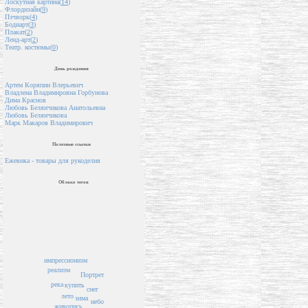
Лоскутная картина(
14
)
Флордизайн(
9
)
Пэчворк(
4
)
Бодиарт(
3
)
Плакат(
2
)
Ленд-арт(
2
)
Театр. костюмы(
0
)
День рождения
Артем Коряпин Влерьевич
Владлена Владимировна Горбунова
Дима Краснов
Любовь Белянчикова Анатольевна
Любовь Белянчикова
Марк Макаров Владимирович
Полезные ссылки
Ежевика - товары для рукоделия
Облако тегов
импрессионизм
реализм
Портрет
река
купить
снег
лето
зима
небо
живопись