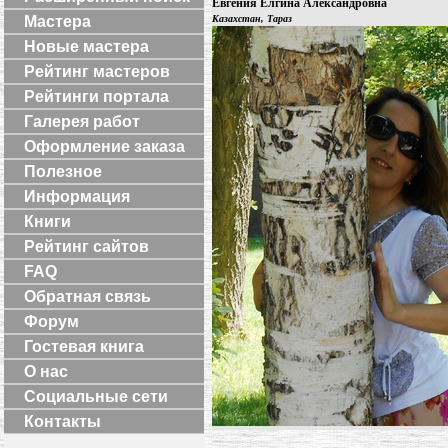
Евгения Елгина Александровна
Мастера
Казахстан, Тараз
Новые мастера
Рейтинг мастеров
Рейтинги портала
Галерея работ
Оформление заказа
Полезное
Информация
Книги
Рейтинг сайтов
FAQ
Обратная связь
Форум
Гостевая книга
О нас
Социальные сети
Контакты