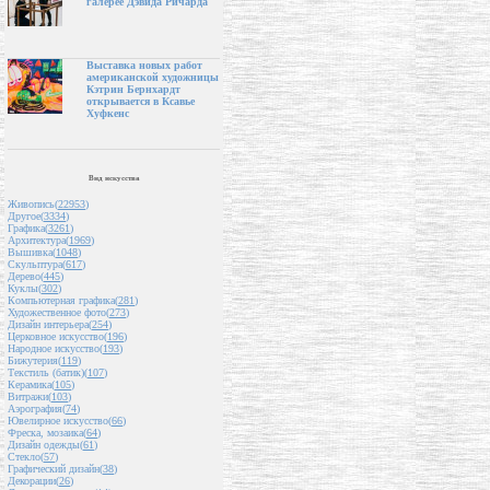
галерее Дэвида Ричарда
Выставка новых работ
американской художницы
Кэтрин Бернхардт
открывается в Ксавье
Хуфкенс
Вид искусства
Живопись(
22953
)
Другое(
3334
)
Графика(
3261
)
Архитектура(
1969
)
Вышивка(
1048
)
Скульптура(
617
)
Дерево(
445
)
Куклы(
302
)
Компьютерная графика(
281
)
Художественное фото(
273
)
Дизайн интерьера(
254
)
Церковное искусство(
196
)
Народное искусство(
193
)
Бижутерия(
119
)
Текстиль (батик)(
107
)
Керамика(
105
)
Витражи(
103
)
Аэрография(
74
)
Ювелирное искусство(
66
)
Фреска, мозаика(
64
)
Дизайн одежды(
61
)
Стекло(
57
)
Графический дизайн(
38
)
Декорации(
26
)