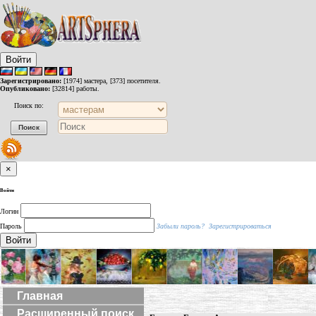
Войти
Зарегистрировано:
[1974] мастера, [373] посетителя.
Опубликовано:
[32814] работы.
Поиск по:
×
Войти
Логин
Пароль
Забыли пароль?
Зарегистрироваться
Войти
Главная
Расширенный поиск