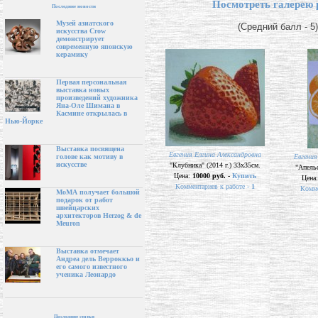
Посмотреть галерею 
Последние новости
Музей азиатского
(Средний балл - 5)
искусства Crow
демонстрирует
современную японскую
керамику
Первая персональная
выставка новых
произведений художника
Яна-Оле Шимана в
Касмине открылась в
Нью-Йорке
Выставка посвящена
Евгения Елгина Александровна
Евгения
голове как мотиву в
искусстве
"Клубника" (2014 г.) 33х35см.
"Апельс
Цена:
10000 руб. -
Купить
Цена
Комментариев к работе -
1
Комме
МоМА получает большой
подарок от работ
швейцарских
архитекторов Herzog & de
Meuron
Выставка отмечает
Андреа дель Верроккьо и
его самого известного
ученика Леонардо
Последние статьи