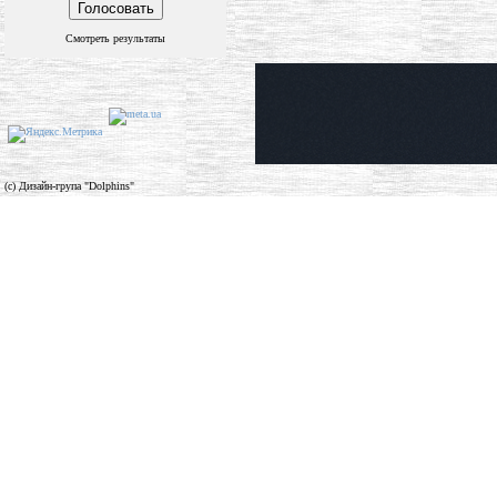
Смотреть результаты
(c) Дизайн-група "Dolphins"