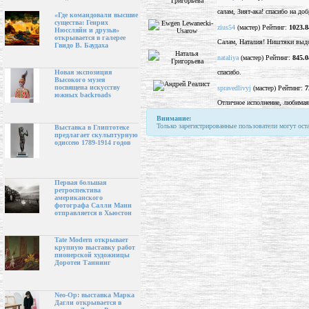
салам, Зият-ака! спасибо на до
«Где командовали высшие
существа: Генрих
zius54
(мастер) Рейтинг:
1023.8
Нюссляйн и друзья»
открывается в галерее
Салам, Наталия! Ништяки выдо
Гвидо В. Баудаха
nataliya
(мастер) Рейтинг:
845.0
спасибо.
Новая экспозиция
Высокого музея
посвящена искусству
spravedlivyj
(мастер) Рейтинг:
7
южных backroads
Отличное исполнение, любимая
Внимание:
Только зарегистрированные пользователи могут ост
Выставка в Глиптотеке
предлагает скульптурную
одиссею 1789-1914 годов
Первая большая
ретроспектива
американского
фотографа Салли Манн
отправляется в Хьюстон
Tate Modern открывает
крупную выставку работ
пионерской художницы
Доротеи Таннинг
Neo-Op: выставка Марка
Дагли открывается в