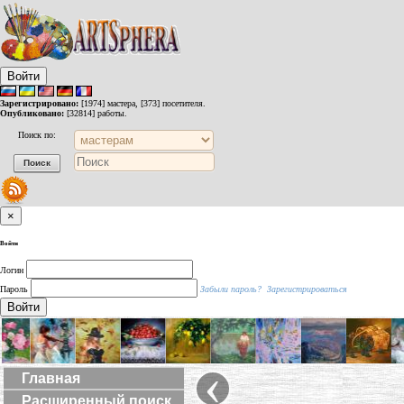
Войти
Зарегистрировано:
[1974] мастера, [373] посетителя.
Опубликовано:
[32814] работы.
Поиск по:
×
Войти
Логин
Пароль
Забыли пароль?
Зарегистрироваться
Войти
‹
Главная
Расширенный поиск