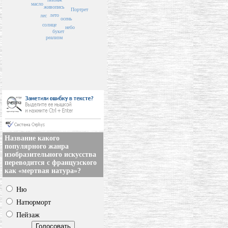
масло
живопись
Портрет
лето
лес
осень
солнце
небо
букет
реализм
Название какого
популярного жанра
изобразительного искусства
переводится с французского
как «мертвая натура»?
Ню
Натюрморт
Пейзаж