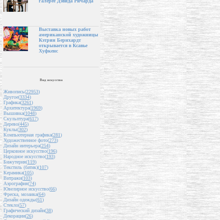
галерее Дэвида Ричарда
Выставка новых работ
американской художницы
Кэтрин Бернхардт
открывается в Ксавье
Хуфкенс
Вид искусства
Живопись(
22953
)
Другое(
3334
)
Графика(
3261
)
Архитектура(
1969
)
Вышивка(
1048
)
Скульптура(
617
)
Дерево(
445
)
Куклы(
302
)
Компьютерная графика(
281
)
Художественное фото(
273
)
Дизайн интерьера(
254
)
Церковное искусство(
196
)
Народное искусство(
193
)
Бижутерия(
119
)
Текстиль (батик)(
107
)
Керамика(
105
)
Витражи(
103
)
Аэрография(
74
)
Ювелирное искусство(
66
)
Фреска, мозаика(
64
)
Дизайн одежды(
61
)
Стекло(
57
)
Графический дизайн(
38
)
Декорации(
26
)