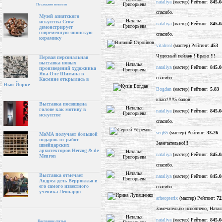
nataliya
(мастер) Рейтинг:
845.0
Последние новости
спасибо.
Музей азиатского
искусства Crow
nataliya
(мастер) Рейтинг:
845.0
демонстрирует
современную японскую
спасибо.
керамику
vitalreal
(мастер) Рейтинг:
453
Чудесный пейзаж ! Браво !!!
Первая персональная
выставка новых
nataliya
(мастер) Рейтинг:
845.0
произведений художника
Яна-Оле Шимана в
спасибо.
Касмине открылась в
Нью-Йорке
Bogdan
(мастер) Рейтинг:
5.83
класс!!!!!5 балов
Выставка посвящена
голове как мотиву в
nataliya
(мастер) Рейтинг:
845.0
искусстве
спасибо.
serj65
(мастер) Рейтинг:
33.26
МоМА получает большой
подарок от работ
Замечательно!!!
швейцарских
архитекторов Herzog & de
nataliya
(мастер) Рейтинг:
845.0
Meuron
спасибо.
Выставка отмечает
nataliya
(мастер) Рейтинг:
845.0
Андреа дель Верроккьо и
его самого известного
спасибо.
ученика Леонардо
arheopterix
(мастер) Рейтинг:
72
Замечательно исполнено, Натал
nataliya
(мастер) Рейтинг:
845.0
Последние статьи