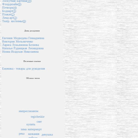
Лоскутная картина(
14
)
Флордизайн(
9
)
Пэчворк(
4
)
Бодиарт(
3
)
Плакат(
2
)
Ленд-арт(
2
)
Театр. костюмы(
0
)
День рождения
Евгения Медведева Геннадиевна
Виктория Мельниченко
Лариса Лукьяновна Беляева
Наталья Рудницкая Леонидовна
Нонна Исадская Николаевна
Полезные ссылки
Ежевика - товары для рукоделия
Облако тегов
импрессионизм
tegicheskie
снег
купить
зима
натюрморт
река
названия
девушка
пейзаж