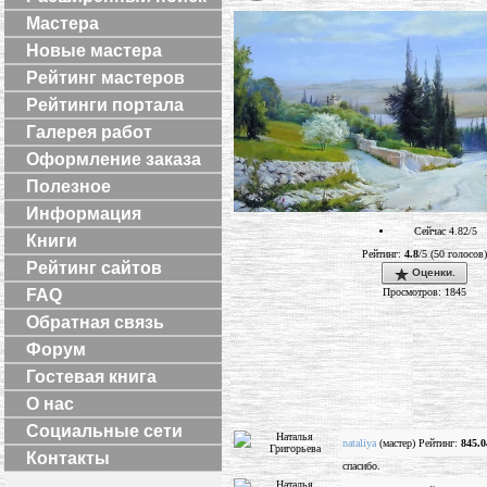
Мастера
Новые мастера
Рейтинг мастеров
Рейтинги портала
Галерея работ
Оформление заказа
Полезное
Информация
Сейчас 4.82/5
Книги
Рейтинг:
4.8
/5 (50 голосов)
Рейтинг сайтов
Оценки.
Просмотров: 1845
FAQ
Обратная связь
Форум
Гостевая книга
О нас
Социальные сети
nataliya
(мастер) Рейтинг:
845.0
Контакты
спасибо.