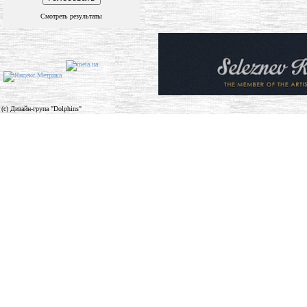
Смотреть результаты
(c) Дизайн-група "Dolphins"