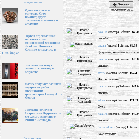
Последние новости
Оценки.
Просмотров: 2035
Музей азиатского
искусства Crow
демонстрирует
современную японскую
керамику
nataliya
(мастер) Рейтинг:
845.0
Первая персональная
спасибо!
выставка новых
произведений художника
ungara
(мастер) Рейтинг:
61.33
Яна-Оле Шимана в
Касмине открылась в
Грациозно, женственно и как в
Нью-Йорке
nataliya
(мастер) Рейтинг:
845.0
Выставка посвящена
спасибо!
голове как мотиву в
искусстве
svetoc
(мастер) Рейтинг:
167.4
Изящно и тонко!!!
МоМА получает большой
nataliya
(мастер) Рейтинг:
845.0
подарок от работ
швейцарских
спасибо!
архитекторов Herzog & de
Meuron
artnov
(мастер) Рейтинг:
113.79
Очень
Выставка отмечает
Андреа дель Верроккьо и
nataliya
(мастер) Рейтинг:
845.0
его самого известного
ученика Леонардо
спасибо!
dusanvukovic
(мастер) Рейтинг:
Замечательно!
Последние статьи