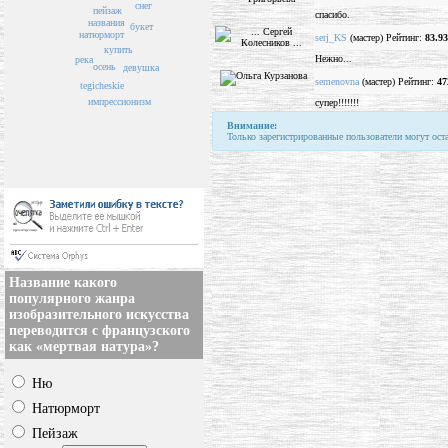
снег
пейзаж
спасибо.
названия
букет
натюрморт
serj_KS
(мастер) Рейтинг:
83.93
купить
Нежно...
река
осень
девушка
semenovna
(мастер) Рейтинг:
47
tegicheskie
импрессионизм
супер!!!!!!!
Внимание:
Только зарегистрированные пользователи могут ост
Название какого
популярного жанра
изобразительного искусства
переводится с французского
как «мертвая натура»?
Ню
Натюрморт
Пейзаж