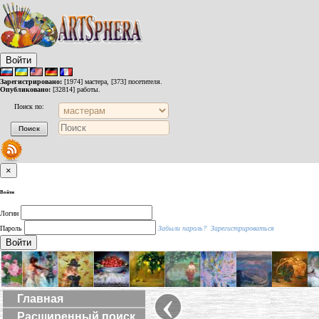
Войти
Зарегистрировано:
[1974] мастера, [373] посетителя.
Опубликовано:
[32814] работы.
Поиск по:
×
Войти
Логин
Пароль
Забыли пароль?
Зарегистрироваться
Войти
‹
Главная
Расширенный поиск