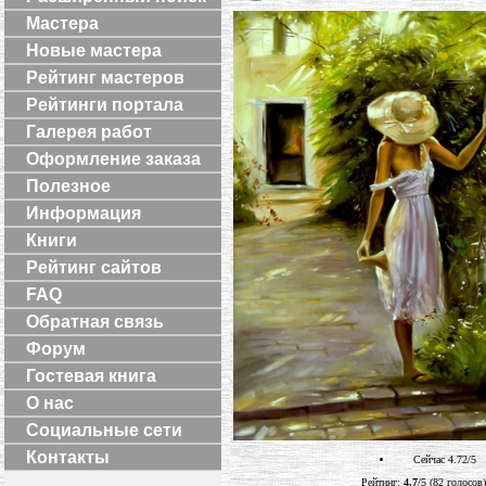
Мастера
Новые мастера
Рейтинг мастеров
Рейтинги портала
Галерея работ
Оформление заказа
Полезное
Информация
Книги
Рейтинг сайтов
FAQ
Обратная связь
Форум
Гостевая книга
О нас
Социальные сети
Контакты
Сейчас 4.72/5
Рейтинг:
4.7
/5 (82 голосов)