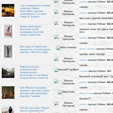
nataliya
(мастер) Рейтинг:
845.0
«Где командовали высшие
спасибо!
существа: Генрих
Нюссляйн и друзья»
nataliya
(мастер) Рейтинг:
845.0
открывается в галерее
Гвидо В. Баудаха
мне и как и другим совершенно
nataliya
(мастер) Рейтинг:
845.0
Новая экспозиция
донкихот.-клон- это один в од
Высокого музея
точь.
посвящена искусству
южных backroads
nataliya
(мастер) Рейтинг:
845.0
спасибо.
Выставка в Глиптотеке
Helen_Gershuni
(мастер) Рейтин
предлагает скульптурную
одиссею 1789-1914 годов
красиво, тепло стало))))
nataliya
(мастер) Рейтинг:
845.0
спасибо.
Первая большая
ретроспектива
vitalreal
(мастер) Рейтинг:
453
американского
фотографа Салли Манн
Красивый золотистый цвет ! З
отправляется в Хьюстон
nataliya
(мастер) Рейтинг:
845.0
спасибо.
Tate Modern открывает
крупную выставку работ
Diina_Rozen
(мастер) Рейтинг:
пионерской художницы
Доротеи Таннинг
Красиво!!!
nataliya
(мастер) Рейтинг:
845.0
Neo-Op: выставка Марка
спасибо.
Дагли открывается в