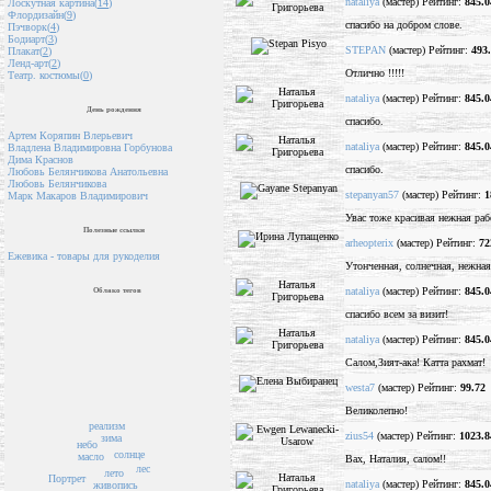
nataliya
(мастер) Рейтинг:
845.0
Лоскутная картина(
14
)
Флордизайн(
9
)
спасибо на добром слове.
Пэчворк(
4
)
Бодиарт(
3
)
STEPAN
(мастер) Рейтинг:
493
Плакат(
2
)
Ленд-арт(
2
)
Отлично !!!!!
Театр. костюмы(
0
)
nataliya
(мастер) Рейтинг:
845.0
День рождения
спасибо.
Артем Коряпин Влерьевич
nataliya
(мастер) Рейтинг:
845.0
Владлена Владимировна Горбунова
Дима Краснов
спасибо.
Любовь Белянчикова Анатольевна
Любовь Белянчикова
stepanyan57
(мастер) Рейтинг:
1
Марк Макаров Владимирович
Увас тоже красивая нежная раб
Полезные ссылки
arheopterix
(мастер) Рейтинг:
72
Ежевика - товары для рукоделия
Утонченная, солнечная, нежная
nataliya
(мастер) Рейтинг:
845.0
Облако тегов
спасибо всем за визит!
nataliya
(мастер) Рейтинг:
845.0
Салом,Зият-ака! Катта рахмат!
westa7
(мастер) Рейтинг:
99.72
Великолепно!
реализм
zius54
(мастер) Рейтинг:
1023.8
зима
небо
солнце
масло
Вах, Наталия, салом!!
лес
лето
Портрет
nataliya
(мастер) Рейтинг:
845.0
живопись