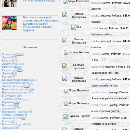
галерее Дэвида Ричарда
mayafin
(мастер) Рейтинг:
34.21
отлично
nataliya
(мастер) Рейтинг:
845.0
Выставка новых работ
американской художницы
спасибо.
Кэтрин Бернхардт
открывается в Ксавье
vettel
(мастер) Рейтинг:
546.52
Хуфкенс
Красивая работа!
nataliya
(мастер) Рейтинг:
845.0
спасибо.
Вид искусства
Baltina
(мастер) Рейтинг:
131.5
Живопись(
22953
)
Другое(
3334
)
Класс! +++++
Графика(
3261
)
Архитектура(
1969
)
gordenes68
(мастер) Рейтинг:
56
Вышивка(
1048
)
Скульптура(
617
)
Бравооооооо!!!!!!!!!!!!!!
Дерево(
445
)
Куклы(
302
)
nataliya
(мастер) Рейтинг:
845.0
Компьютерная графика(
281
)
Художественное фото(
273
)
копия.спасибо за ком.
Дизайн интерьера(
254
)
Церковное искусство(
196
)
igorchelnokov
(мастер) Рейтинг
Народное искусство(
193
)
Бижутерия(
119
)
Авторская работа или копия?
Текстиль (батик)(
107
)
Керамика(
105
)
igorchelnokov
(мастер) Рейтинг
Витражи(
103
)
Аэрография(
74
)
очень красивая работа!
Ювелирное искусство(
66
)
Фреска, мозаика(
64
)
Berlin
(мастер) Рейтинг:
5.56
Дизайн одежды(
61
)
Стекло(
57
)
Красиво и солнечно!
Графический дизайн(
38
)
Декорации(
26
)