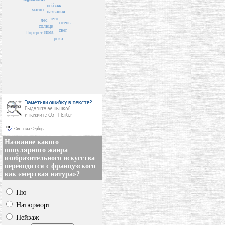
пейзаж
масло
названия
лето
лес
осень
солнце
снег
зима
Портрет
река
Название какого
популярного жанра
изобразительного искусства
переводится с французского
как «мертвая натура»?
Ню
Натюрморт
Пейзаж