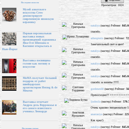
Последние новости
Просмотров: 1824
Музей азиатского
искусства Crow
демонстрирует
современную японскую
керамику
nataliya
(мастер) Рейтинг:
845.0
спасибо.
Первая персональная
выставка новых
arheopterix
(мастер) Рейтинг:
72
произведений художника
Яна-Оле Шимана в
Замечательный свет и цвет!
Касмине открылась в
Нью-Йорке
nataliya
(мастер) Рейтинг:
845.0
спасибо.
Выставка посвящена
nataliya
(мастер) Рейтинг:
845.0
голове как мотиву в
искусстве
спасибо.
nataliya
(мастер) Рейтинг:
845.0
МоМА получает большой
подарок от работ
спасибо за визиты !!!!!!
швейцарских
архитекторов Herzog & de
gordenes68
(мастер) Рейтинг:
56
Meuron
Превосходно!!! +++++++++++
ljudmila
(мастер) Рейтинг:
570.
Выставка отмечает
Андреа дель Верроккьо и
Очень красиво эмоционально 5
его самого известного
ученика Леонардо
anastasiya
(мастер) Рейтинг:
225
Как ярко!)
nataliya
(мастер) Рейтинг:
845.0
Последние статьи