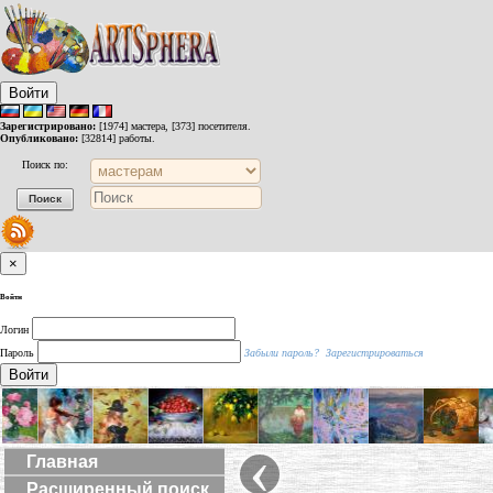
Войти
Зарегистрировано:
[1974] мастера, [373] посетителя.
Опубликовано:
[32814] работы.
Поиск по:
×
Войти
Логин
Пароль
Забыли пароль?
Зарегистрироваться
Войти
‹
Главная
Расширенный поиск