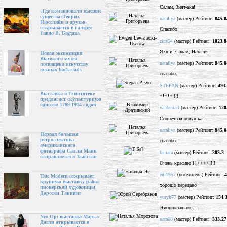
Салам, Зият-ака!
«Где командовали высшие
существа: Генрих
nataliya
(мастер) Рейтинг:
845.0
Нюссляйн и друзья»
открывается в галерее
Спасибо!
Гвидо В. Баудаха
zius54
(мастер) Рейтинг:
1023.8
Яхши! Салам, Наталия
Новая экспозиция
Высокого музея
nataliya
(мастер) Рейтинг:
845.0
посвящена искусству
южных backroads
спасибо.
STEPAN
(мастер) Рейтинг:
493
Выставка в Глиптотеке
***** !!!
предлагает скульптурную
одиссею 1789-1914 годов
valdemart
(мастер) Рейтинг:
120
Солнечная девушка!
nataliya
(мастер) Рейтинг:
845.0
Первая большая
ретроспектива
спасибо !
американского
фотографа Салли Манн
tamara
(мастер) Рейтинг:
303.3
отправляется в Хьюстон
Очень красиво!!! ++++!!!!
eni1957
(посетитель) Рейтинг:
4
Tate Modern открывает
крупную выставку работ
хорошо передано
пионерской художницы
Доротеи Таннинг
yuryk77
(мастер) Рейтинг:
154.
Эмоционально ...
Neo-Op: выставка Марка
nata08
(мастер) Рейтинг:
333.27
Дагли открывается в