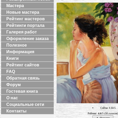
Мастера
Новые мастера
Рейтинг мастеров
Рейтинги портала
Галерея работ
Оформление заказа
Полезное
Информация
Книги
Рейтинг сайтов
FAQ
Обратная связь
Форум
Гостевая книга
О нас
Социальные сети
Сейчас 4.60/5
Контакты
Рейтинг:
4.6
/5 (58 голосов)
Оценки.