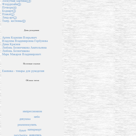
Лоскутная картина(
14
)
Флордизайн(
9
)
Пэчворк(
4
)
Бодиарт(
3
)
Плакат(
2
)
Ленд-арт(
2
)
Театр. костюмы(
0
)
День рождения
Артем Коряпин Влерьевич
Владлена Владимировна Горбунова
Дима Краснов
Любовь Белянчикова Анатольевна
Любовь Белянчикова
Марк Макаров Владимирович
Полезные ссылки
Ежевика - товары для рукоделия
Облако тегов
импрессионизм
небо
девушка
купить
реализм
натюрморт
букет
живопись
tegicheskie