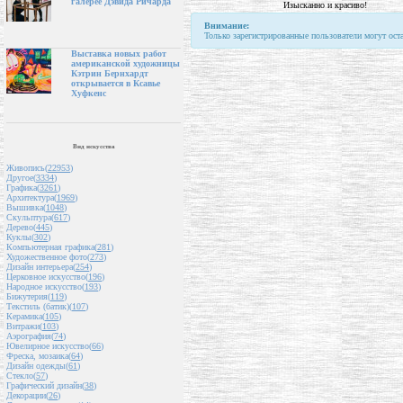
галерее Дэвида Ричарда
Изысканно и красиво!
Внимание:
Только зарегистрированные пользователи могут ост
Выставка новых работ
американской художницы
Кэтрин Бернхардт
открывается в Ксавье
Хуфкенс
Вид искусства
Живопись(
22953
)
Другое(
3334
)
Графика(
3261
)
Архитектура(
1969
)
Вышивка(
1048
)
Скульптура(
617
)
Дерево(
445
)
Куклы(
302
)
Компьютерная графика(
281
)
Художественное фото(
273
)
Дизайн интерьера(
254
)
Церковное искусство(
196
)
Народное искусство(
193
)
Бижутерия(
119
)
Текстиль (батик)(
107
)
Керамика(
105
)
Витражи(
103
)
Аэрография(
74
)
Ювелирное искусство(
66
)
Фреска, мозаика(
64
)
Дизайн одежды(
61
)
Стекло(
57
)
Графический дизайн(
38
)
Декорации(
26
)