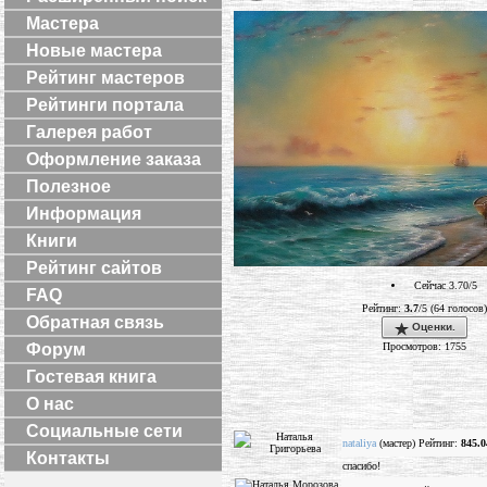
Мастера
Новые мастера
Рейтинг мастеров
Рейтинги портала
Галерея работ
Оформление заказа
Полезное
Информация
Книги
Рейтинг сайтов
Сейчас 3.70/5
FAQ
Рейтинг:
3.7
/5 (64 голосов)
Обратная связь
Оценки.
Просмотров: 1755
Форум
Гостевая книга
О нас
Социальные сети
nataliya
(мастер) Рейтинг:
845.0
Контакты
спасибо!