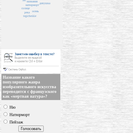
лес
названия
девушка
натюрморт
солнце
осень
река
tegicheskie
Название какого
популярного жанра
изобразительного искусства
переводится с французского
как «мертвая натура»?
Ню
Натюрморт
Пейзаж