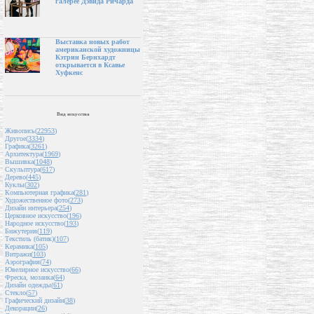
галерее Дэвида Ричарда
Выставка новых работ
американской художницы
Кэтрин Бернхардт
открывается в Ксавье
Хуфкенс
Вид искусства
Живопись(
22953
)
Другое(
3334
)
Графика(
3261
)
Архитектура(
1969
)
Вышивка(
1048
)
Скульптура(
617
)
Дерево(
445
)
Куклы(
302
)
Компьютерная графика(
281
)
Художественное фото(
273
)
Дизайн интерьера(
254
)
Церковное искусство(
196
)
Народное искусство(
193
)
Бижутерия(
119
)
Текстиль (батик)(
107
)
Керамика(
105
)
Витражи(
103
)
Аэрография(
74
)
Ювелирное искусство(
66
)
Фреска, мозаика(
64
)
Дизайн одежды(
61
)
Стекло(
57
)
Графический дизайн(
38
)
Декорации(
26
)