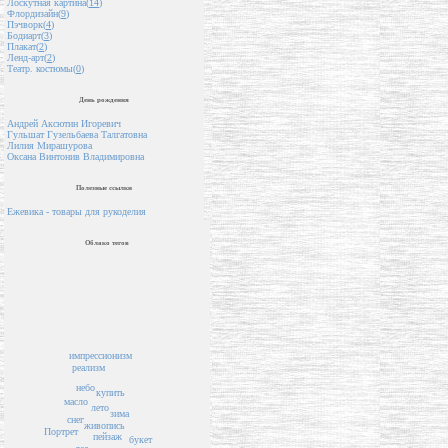
Лоскутная картина(
14
)
Флордизайн(
9
)
Пэчворк(
4
)
Бодиарт(
3
)
Плакат(
2
)
Ленд-арт(
2
)
Театр. костюмы(
0
)
День рождения
Андрей Аксютин Игоревич
Гульшат Гузельбаева Талгатовна
Лилия Мирашурова
Оксана Винтонив Владимировна
Полезные ссылки
Ежевика - товары для рукоделия
Облако тегов
импрессионизм
реализм
небо
купить
масло
лето
зима
снег
живопись
Портрет
пейзаж
букет