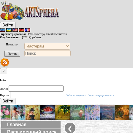
Войти
Зарегистрировано:
[1974] мастера, [373] посетителя.
Опубликовано:
[32814] работы.
Поиск по:
×
Войти
Логин
Пароль
Забыли пароль?
Зарегистрироваться
Войти
‹
Главная
Расширенный поиск