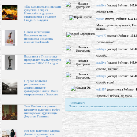
nataliya
(мастер) Рейтинг:
845.0
«Где командовали высшие
существа: Генрих
спасибо всем.
Нюссляйн и друзья»
открывается в галерее
yurlari
(мастер) Рейтинг:
664.13
Гвидо В. Баудаха
Море хорошо получилось, Наташ
правда...
Новая экспозиция
Высокого музея
yuryk77
(мастер) Рейтинг:
154.
посвящена искусству
Великолепно!!!
южных backroads
nataliya
(мастер) Рейтинг:
845.0
спасибо.
Выставка в Глиптотеке
предлагает скульптурную
nataliya
(мастер) Рейтинг:
845.0
одиссею 1789-1914 годов
спасибо, Оксана!
nataliya
(мастер) Рейтинг:
845.0
Первая большая
спасибо всем!
ретроспектива
американского
eni1957
(посетитель) Рейтинг:
4
фотографа Салли Манн
отправляется в Хьюстон
Красивый пейзаж, здОрово
Внимание:
Только зарегистрированные пользователи могут ост
Tate Modern открывает
крупную выставку работ
пионерской художницы
Доротеи Таннинг
Neo-Op: выставка Марка
Дагли открывается в