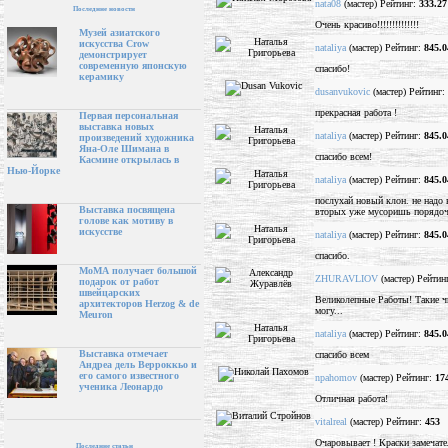
nata08
(мастер) Рейтинг:
333.27
Последние новости
Очень красиво!!!!!!!!!!!!!!
Музей азиатского
искусства Crow
nataliya
(мастер) Рейтинг:
845.0
демонстрирует
современную японскую
спасибо!
керамику
dusanvukovic
(мастер) Рейтинг:
прекрасная работа !
Первая персональная
выставка новых
nataliya
(мастер) Рейтинг:
845.0
произведений художника
Яна-Оле Шимана в
спасибо всем!
Касмине открылась в
Нью-Йорке
nataliya
(мастер) Рейтинг:
845.0
послухай новый клон. не надо 
Выставка посвящена
вторых уже мусоришь порядочн
голове как мотиву в
искусстве
nataliya
(мастер) Рейтинг:
845.0
спасибо.
МоМА получает большой
ZHURAVLIOV
(мастер) Рейтин
подарок от работ
швейцарских
Великолепные Работы! Такие чи
архитекторов Herzog & de
могу...
Meuron
nataliya
(мастер) Рейтинг:
845.0
Выставка отмечает
спасибо всем
Андреа дель Верроккьо и
его самого известного
npahomov
(мастер) Рейтинг:
17
ученика Леонардо
Отличная работа!
vitalreal
(мастер) Рейтинг:
453
Очаровывает ! Краски замечате
Последние статьи