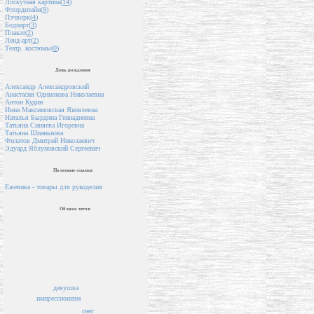
Лоскутная картина(
14
)
Флордизайн(
9
)
Пэчворк(
4
)
Бодиарт(
3
)
Плакат(
2
)
Ленд-арт(
2
)
Театр. костюмы(
0
)
День рождения
Александр Александровский
Анастасия Одинокова Николаевна
Антон Кудин
Инна Максимовская Яковлевна
Наталья Бырдина Геннадиевна
Татьяна Синяева Игоревна
Татьяна Шпанькова
Филатов Дмитрий Николаевич
Эдуард Яблуновский Сергеевич
Полезные ссылки
Ежевика - товары для рукоделия
Облако тегов
девушка
импрессионизм
снег