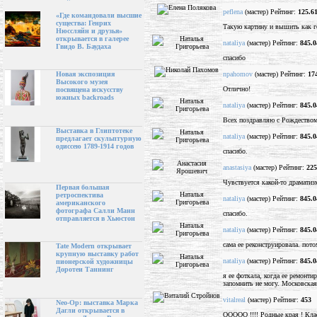
peflena
(мастер) Рейтинг:
125.6
«Где командовали высшие
существа: Генрих
Такую картину и вышить как го
Нюссляйн и друзья»
открывается в галерее
nataliya
(мастер) Рейтинг:
845.0
Гвидо В. Баудаха
спасибо
npahomov
(мастер) Рейтинг:
17
Новая экспозиция
Высокого музея
Отлично!
посвящена искусству
южных backroads
nataliya
(мастер) Рейтинг:
845.0
Всех поздравляю с Рождеством
Выставка в Глиптотеке
nataliya
(мастер) Рейтинг:
845.0
предлагает скульптурную
одиссею 1789-1914 годов
спасибо.
anastasiya
(мастер) Рейтинг:
225
Чувствуется какой-то драматизм
Первая большая
ретроспектива
nataliya
(мастер) Рейтинг:
845.0
американского
фотографа Салли Манн
спасибо.
отправляется в Хьюстон
nataliya
(мастер) Рейтинг:
845.0
сама ее реконструировала. пото
Tate Modern открывает
крупную выставку работ
nataliya
(мастер) Рейтинг:
845.0
пионерской художницы
Доротеи Таннинг
я ее фоткала, когда ее ремонти
запомнить не могу. Московская
vitalreal
(мастер) Рейтинг:
453
Neo-Op: выставка Марка
Дагли открывается в
ООООО !!!! Родные края ! Клас