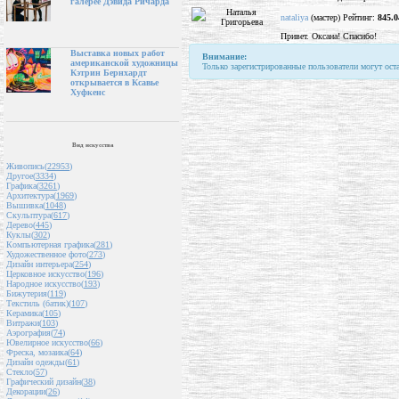
галерее Дэвида Ричарда
nataliya
(мастер) Рейтинг:
845.0
Привет. Оксана! Спасибо!
Выставка новых работ
Внимание:
американской художницы
Только зарегистрированные пользователи могут ост
Кэтрин Бернхардт
открывается в Ксавье
Хуфкенс
Вид искусства
Живопись(
22953
)
Другое(
3334
)
Графика(
3261
)
Архитектура(
1969
)
Вышивка(
1048
)
Скульптура(
617
)
Дерево(
445
)
Куклы(
302
)
Компьютерная графика(
281
)
Художественное фото(
273
)
Дизайн интерьера(
254
)
Церковное искусство(
196
)
Народное искусство(
193
)
Бижутерия(
119
)
Текстиль (батик)(
107
)
Керамика(
105
)
Витражи(
103
)
Аэрография(
74
)
Ювелирное искусство(
66
)
Фреска, мозаика(
64
)
Дизайн одежды(
61
)
Стекло(
57
)
Графический дизайн(
38
)
Декорации(
26
)