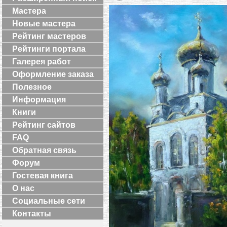
Мастера
Новые мастера
Рейтинг мастеров
Рейтинги портала
Галерея работ
Оформление заказа
Полезное
Информация
Книги
Рейтинг сайтов
FAQ
Обратная связь
Форум
Гостевая книга
О нас
Социальные сети
Контакты