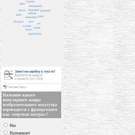
купить
река
натюрморт
названия
масло
реализм
пейзаж
небо
зима
живопись
Портрет
лето
лес
солнце
осень
букет
tegicheskie
Название какого
популярного жанра
изобразительного искусства
переводится с французского
как «мертвая натура»?
Ню
Натюрморт