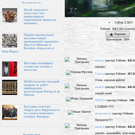
Последние новости
Музей азиатского
искусства Crow
демонстрирует
современную японскую
Сейчас 3.58/5
керамику
Рейтинг:
3.6
/5 (62 голосов)
Оценки.
Первая персональная
выставка новых
Просмотров: 1884
произведений художника
Яна-Оле Шимана в
Касмине открылась в
Нью-Йорке
nataliya
(мастер) Рейтинг:
845.0
Выставка посвящена
голове как мотиву в
спасибо!
искусстве
Fruleva
(мастер) Рейтинг:
367.6
Очень хорошая работа!
МоМА получает большой
подарок от работ
nataliya
(мастер) Рейтинг:
845.0
швейцарских
архитекторов Herzog & de
спасибо всем!
Meuron
lt987654
(мастер) Рейтинг:
540.
СЛАВНО !!!!!!
Выставка отмечает
Андреа дель Верроккьо и
его самого известного
dusanvukovic
(мастер) Рейтинг:
ученика Леонардо
Прекрасно!!!!!
nataliya
(мастер) Рейтинг:
845.0
спасибо. вышивайте, если понр
Последние статьи