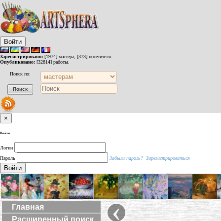
Войти
Зарегистрировано:
[1974] мастера, [373] посетителя.
Опубликовано:
[32814] работы.
Поиск по:
×
Войти
Логин
Пароль
Забыли пароль?
Зарегистрироваться
Войти
‹
Главная
Расширенный поиск