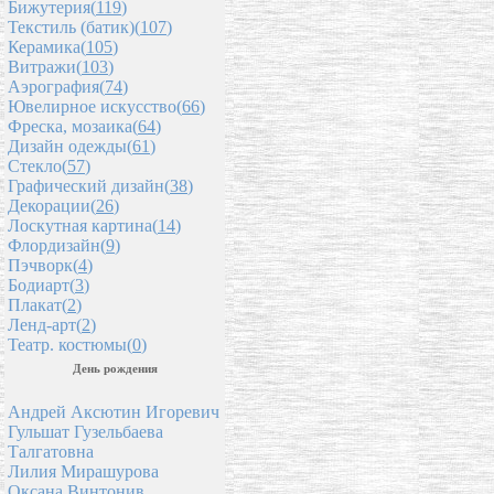
Бижутерия(
119
)
Текстиль (батик)(
107
)
Керамика(
105
)
Витражи(
103
)
Аэрография(
74
)
Ювелирное искусство(
66
)
Фреска, мозаика(
64
)
Дизайн одежды(
61
)
Стекло(
57
)
Графический дизайн(
38
)
Декорации(
26
)
Лоскутная картина(
14
)
Флордизайн(
9
)
Пэчворк(
4
)
Бодиарт(
3
)
Плакат(
2
)
Ленд-арт(
2
)
Театр. костюмы(
0
)
День рождения
Андрей Аксютин Игоревич
Гульшат Гузельбаева
Талгатовна
Лилия Мирашурова
Оксана Винтонив