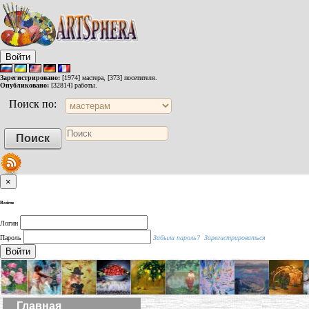
Войти
Зарегистрировано:
[1974] мастера, [373] посетителя.
Опубликовано:
[32814] работы.
Поиск по:
×
Войти
Логин
Пароль
Забыли пароль?
Зарегистрироваться
Войти
Главная