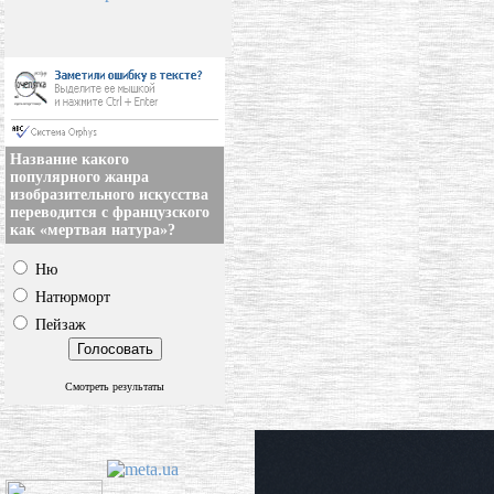
Название какого
популярного жанра
изобразительного искусства
переводится с французского
как «мертвая натура»?
Ню
Натюрморт
Пейзаж
Смотреть результаты