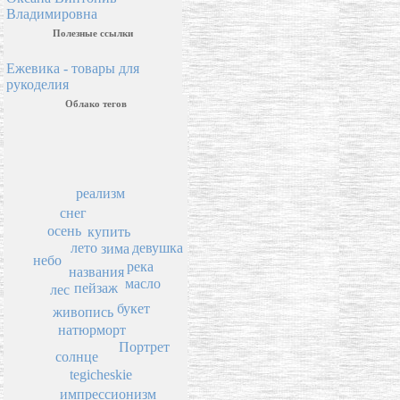
Владимировна
Полезные ссылки
Ежевика - товары для
рукоделия
Облако тегов
реализм
снег
осень
купить
лето
девушка
зима
небо
река
названия
масло
пейзаж
лес
букет
живопись
натюрморт
Портрет
солнце
tegicheskie
импрессионизм