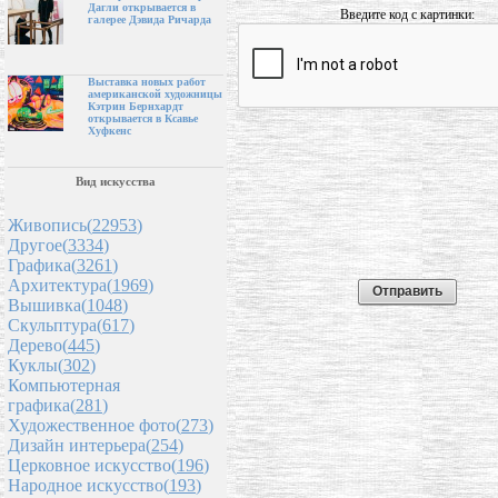
Дагли открывается в
Введите код с картинки:
галерее Дэвида Ричарда
Выставка новых работ
американской художницы
Кэтрин Бернхардт
открывается в Ксавье
Хуфкенс
Вид искусства
Живопись(
22953
)
Другое(
3334
)
Графика(
3261
)
Архитектура(
1969
)
Вышивка(
1048
)
Скульптура(
617
)
Дерево(
445
)
Куклы(
302
)
Компьютерная
графика(
281
)
Художественное фото(
273
)
Дизайн интерьера(
254
)
Церковное искусство(
196
)
Народное искусство(
193
)