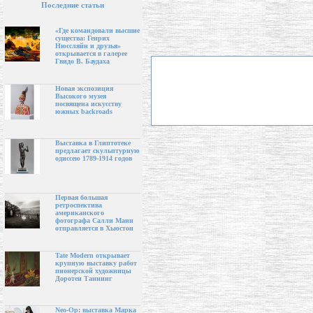
Последние статьи
«Где командовали высшие
существа: Генрих
Нюссляйн и друзья»
открывается в галерее
Гвидо В. Баудаха
Новая экспозиция
Высокого музея
посвящена искусству
южных backroads
Выставка в Глиптотеке
предлагает скульптурную
одиссею 1789-1914 годов
Первая большая
ретроспектива
американского
фотографа Салли Манн
отправляется в Хьюстон
Tate Modern открывает
крупную выставку работ
пионерской художницы
Доротеи Таннинг
Neo-Op: выставка Марка