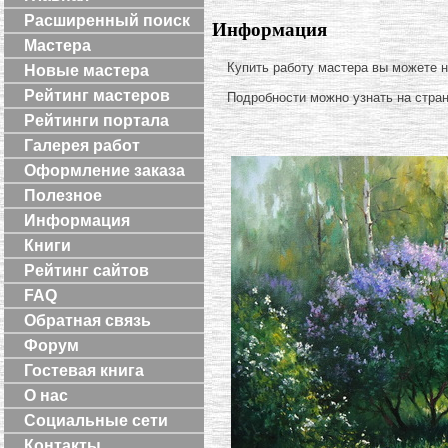
Расширенный поиск
Информация
Мастера
Купить работу мастера вы можете 
Новые мастера
Рейтинг мастеров
Подробности можно узнать на стра
Рейтинги портала
Галерея работ
Оформление заказа
Полезное
Информация
Книги
Рейтинг сайтов
FAQ
Обратная связь
Форум
Гостевая книга
О нас
Социальные сети
Контакты