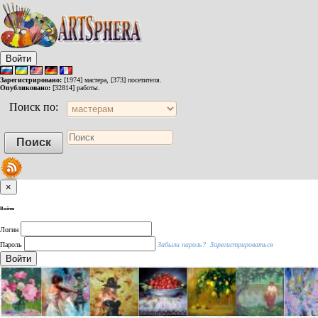
Войти
Зарегистрировано:
[1974] мастера, [373] посетителя.
Опубликовано:
[32814] работы.
Поиск по:
×
Войти
Логин
Пароль
Забыли пароль?
Зарегистрироваться
Войти