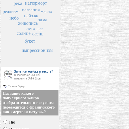
натюрморт
река
названия
масло
реализм
пейзаж
небо
зима
живопись
лето
лес
солнце
осень
букет
импрессионизм
Название какого
популярного жанра
изобразительного искусства
переводится с французского
как «мертвая натура»?
Ню