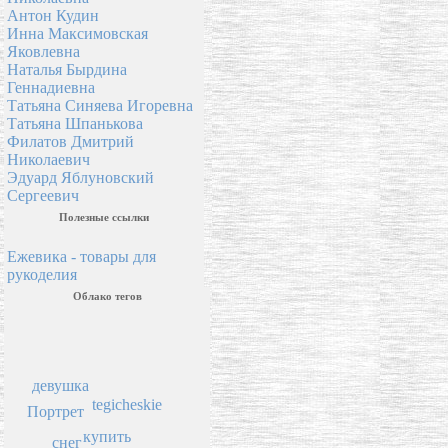
Антон Кудин
Инна Максимовская
Яковлевна
Наталья Бырдина
Геннадиевна
Татьяна Синяева Игоревна
Татьяна Шпанькова
Филатов Дмитрий
Николаевич
Эдуард Яблуновский
Сергеевич
Полезные ссылки
Ежевика - товары для
рукоделия
Облако тегов
девушка
tegicheskie
Портрет
купить
снег