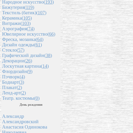
Народное искусство(
193
)
Бижутерия(
119
)
Текстиль (батик)(
107
)
Керамика(
105
)
Витражи(
103
)
Аэрография(
74
)
Ювелирное искусство(
66
)
Фреска, мозаика(
64
)
Дизайн одежды(
61
)
Стекло(
57
)
Графический дизайн(
38
)
Декорации(
26
)
Лоскутная картина(
14
)
Флордизайн(
9
)
Пэчворк(
4
)
Бодиарт(
3
)
Плакат(
2
)
Ленд-арт(
2
)
Театр. костюмы(
0
)
День рождения
Александр
Александровский
Анастасия Одинокова
Николаевна