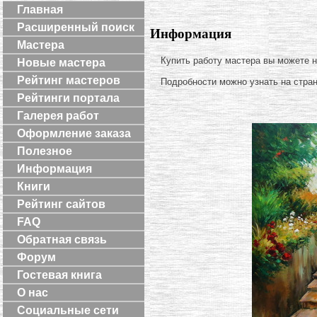
Главная
Расширенный поиск
Информация
Мастера
Купить работу мастера вы можете 
Новые мастера
Рейтинг мастеров
Подробности можно узнать на стра
Рейтинги портала
Галерея работ
Оформление заказа
Полезное
Информация
Книги
Рейтинг сайтов
FAQ
Обратная связь
Форум
Гостевая книга
О нас
Социальные сети