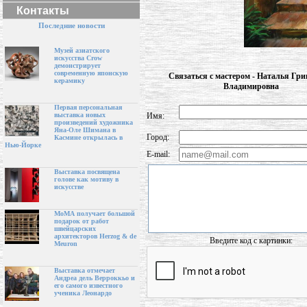
Контакты
Последние новости
Музей азиатского
искусства Crow
демонстрирует
современную японскую
Связаться с мастером - Наталья Гри
керамику
Владимировна
Первая персональная
Имя:
выставка новых
произведений художника
Яна-Оле Шимана в
Город:
Касмине открылась в
Нью-Йорке
E-mail:
Выставка посвящена
голове как мотиву в
искусстве
МоМА получает большой
подарок от работ
швейцарских
архитекторов Herzog & de
Введите код с картинки:
Meuron
Выставка отмечает
Андреа дель Верроккьо и
его самого известного
ученика Леонардо