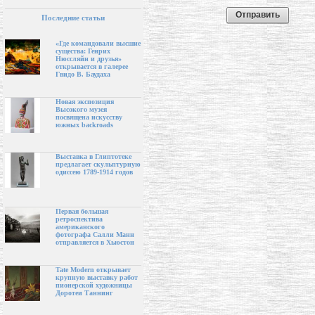
Последние статьи
«Где командовали высшие
существа: Генрих
Нюссляйн и друзья»
открывается в галерее
Гвидо В. Баудаха
Новая экспозиция
Высокого музея
посвящена искусству
южных backroads
Выставка в Глиптотеке
предлагает скульптурную
одиссею 1789-1914 годов
Первая большая
ретроспектива
американского
фотографа Салли Манн
отправляется в Хьюстон
Tate Modern открывает
крупную выставку работ
пионерской художницы
Доротеи Таннинг