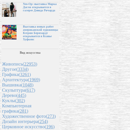
Neo-Op: выставка Марка
Дагли открывается в
галерее Дэвида Ричарда
Выставка новых работ
американской художницы
Кэтрин Бернхардт
открывается в Ксавье
Хуфкенс
Вид искусства
Живопись(
22953
)
Другое(
3334
)
Графика(
3261
)
Архитектура(
1969
)
Вышивка(
1048
)
Скульптура(
617
)
Дерево(
445
)
Куклы(
302
)
Компьютерная
графика(
281
)
Художественное фото(
273
)
Дизайн интерьера(
254
)
Церковное искусство(
196
)