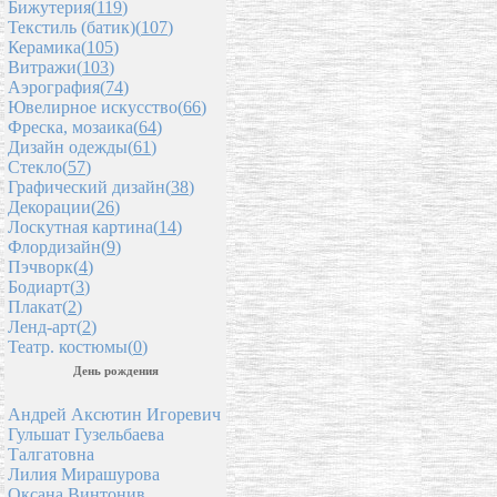
Бижутерия(
119
)
Текстиль (батик)(
107
)
Керамика(
105
)
Витражи(
103
)
Аэрография(
74
)
Ювелирное искусство(
66
)
Фреска, мозаика(
64
)
Дизайн одежды(
61
)
Стекло(
57
)
Графический дизайн(
38
)
Декорации(
26
)
Лоскутная картина(
14
)
Флордизайн(
9
)
Пэчворк(
4
)
Бодиарт(
3
)
Плакат(
2
)
Ленд-арт(
2
)
Театр. костюмы(
0
)
День рождения
Андрей Аксютин Игоревич
Гульшат Гузельбаева
Талгатовна
Лилия Мирашурова
Оксана Винтонив