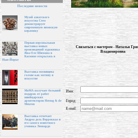
Последние новости
Музей азиатского
искусства Crow
демонстрирует
современную японскую
керамику
Первая персональная
выставка новых
Связаться с мастером - Наталья Гри
произведений художника
Владимировна
Яна-Оле Шимана в
Касмине открылась в
Нью-Йорке
Выставка посвящена
голове как мотиву в
искусстве
МоМА получает большой
Имя:
подарок от работ
швейцарских
Город:
архитекторов Herzog & de
Meuron
E-mail:
Выставка отмечает
Андреа дель Верроккьо и
его самого известного
ученика Леонардо