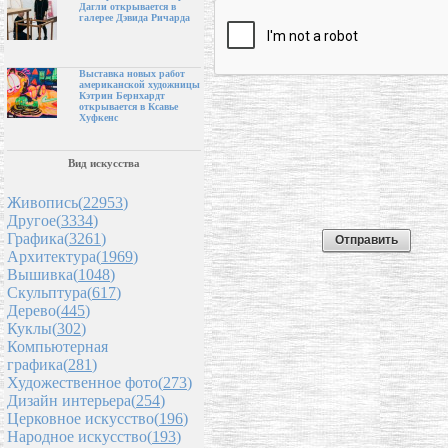
Дагли открывается в
галерее Дэвида Ричарда
Выставка новых работ
американской художницы
Кэтрин Бернхардт
открывается в Ксавье
Хуфкенс
Вид искусства
Живопись(
22953
)
Другое(
3334
)
Графика(
3261
)
Архитектура(
1969
)
Вышивка(
1048
)
Скульптура(
617
)
Дерево(
445
)
Куклы(
302
)
Компьютерная
графика(
281
)
Художественное фото(
273
)
Дизайн интерьера(
254
)
Церковное искусство(
196
)
Народное искусство(
193
)