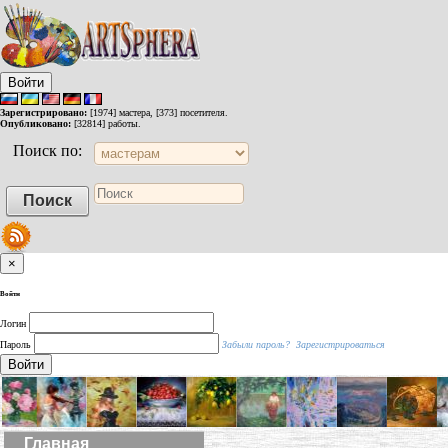
Войти
Зарегистрировано:
[1974] мастера, [373] посетителя.
Опубликовано:
[32814] работы.
Поиск по:
×
Войти
Логин
Пароль
Забыли пароль?
Зарегистрироваться
Войти
Главная