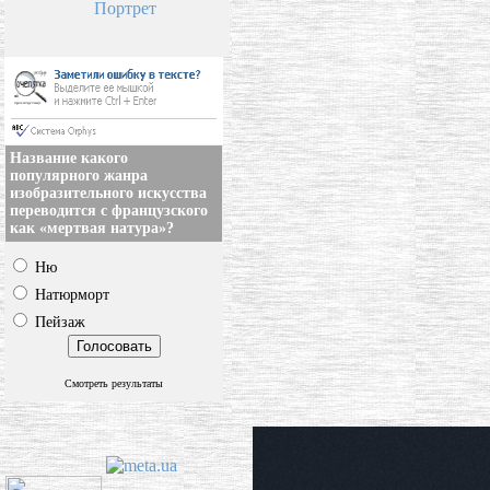
Портрет
Название какого
популярного жанра
изобразительного искусства
переводится с французского
как «мертвая натура»?
Ню
Натюрморт
Пейзаж
Смотреть результаты