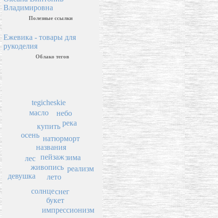
Владимировна
Полезные ссылки
Ежевика - товары для
рукоделия
Облако тегов
tegicheskie
масло
небо
река
купить
осень
натюрморт
названия
пейзаж
зима
лес
живопись
реализм
девушка
лето
солнце
снег
букет
импрессионизм