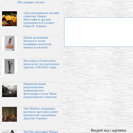
Последние статьи
«Где командовали высшие
существа: Генрих
Нюссляйн и друзья»
открывается в галерее
Гвидо В. Баудаха
Новая экспозиция
Высокого музея
посвящена искусству
южных backroads
Выставка в Глиптотеке
предлагает скульптурную
одиссею 1789-1914 годов
Первая большая
ретроспектива
американского
фотографа Салли Манн
отправляется в Хьюстон
Tate Modern открывает
крупную выставку работ
пионерской художницы
Доротеи Таннинг
Введите код с картинки:
Neo-Op: выставка Марка